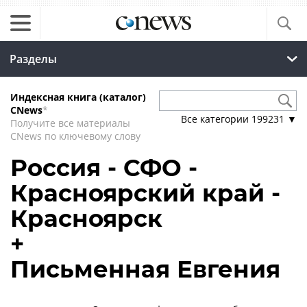
Разделы
Индексная книга (каталог)
CNews
*
Все категории
199231
▼
Получите все материалы
CNews по ключевому слову
Россия - СФО -
Красноярский край -
Красноярск
+
Письменная Евгения