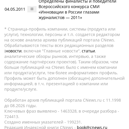
Определены финалисты и победители
Всероссийского конкурса СМИ
04.05.2011
«Инновации в России глазами
журналистов — 2011»
* Страница-профиль компании, системы (продукта или
услуги), технологии, персоны и т.п. создается редактором
на основе анализа архива публикаций портала CNews.
Обрабатываются тексты всех редакционных разделов
(
новости
, включая "Главные новости",
статьи
,
аналитические обзоры рынков, интервью, а также
содержание партнёрских проектов). Таким образом, чем
больше публикаций на CNews было с именем компании
или продукта/услуги, тем более информативен профиль.
Профиль может быть дополнен (обогащен) дополнительной
информацией, в т.ч. презентацией о компании или
продукте/услуге.
Обработан архив публикаций портала CNews.ru c 11.1998
до 08.2026 годы.
Ключевых фраз выявлено - 1463328, в очереди разбора -
724413.
Создано именных указателей - 199231.
Редакция Индексной книги CNews -
book@cnews.ru