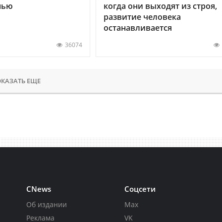
нью
когда они выходят из строя,
развитие человека
останавливается
36074
КАЗАТЬ ЕЩЕ
CNews
Соцсети
Об издании
Max
Реклама
VK