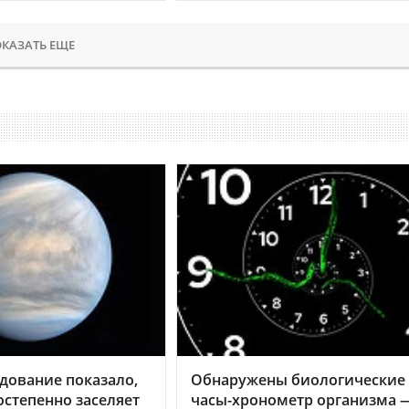
КАЗАТЬ ЕЩЕ
дование показало,
Обнаружены биологические
остепенно заселяет
часы-хронометр организма 