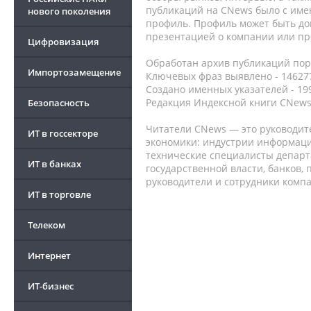
публикаций на CNews было с име
нового поколения
профиль. Профиль может быть до
презентацией о компании или про
Цифровизация
Обработан архив публикаций порт
Импортозамещение
Ключевых фраз выявлено - 146277
Создано именных указателей - 19
Редакция Индексной книги CNews
Безопасность
Читатели CNews — это руководит
ИТ в госсекторе
экономики: индустрии информаци
технические специалисты депар
ИТ в банках
государственной власти, банков,
руководители и сотрудники комп
ИТ в торговле
Телеком
Интернет
ИТ-бизнес