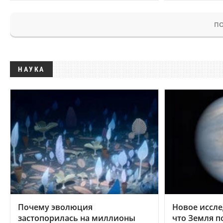
ПО
НАУКА
Почему эволюция
Новое иссле
застопорилась на миллионы
что Земля п