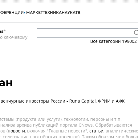
НФЕРЕНЦИИ
МАРКЕТ
ТЕХНИКА
НАУКА
ТВ
ws
*
по ключевому
Все категории
199002
ан
венчурные инвесторы России - Runa Capital, ФРИИ и АФК
темы (продукта или услуги), технологии, персоны и т.п.
 анализа архива публикаций портала CNews. Обрабатываются
ов (
новости
, включая "Главные новости",
статьи
, аналитически
е содержание партнёрских проектов). Таким образом, чем боль