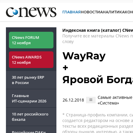
ГЛАВНАЯ
НОВОСТИ
АНАЛИТИКА
КО
Индексная книга (каталог) CNe
Получите все материалы CNews 
CNews FORUM
слову
12 ноября
WayRay
CNews AWARDS
12 ноября
+
Яровой Богд
30 лет рынку ERP
в России
Главные
Самые активные 
26.12.2018
ИТ-сценарии
2026
«Система»
10 лет российского
* Страница-профиль компании, сис
бэкапа
создается редактором на основе
тексты всех редакционных раздел
обзоры рынков, интервью, а такж
Российские ПАКи