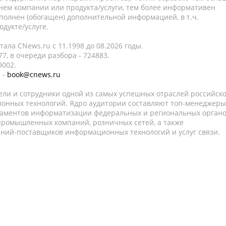
нем компании или продукта/услуги, тем более информативен
полнен (обогащен) дополнительной информацией, в т.ч.
дукте/услуге.
ала CNews.ru c 11.1998 до 08.2026 годы.
7, в очереди разбора - 724883.
9002.
 -
book@cnews.ru
ели и сотрудники одной из самых успешных отраслей российск
онных технологий. Ядро аудитории составляют топ-менеджеры
таментов информатизации федеральных и региональных орган
 промышленных компаний, розничных сетей, а также
аний-поставщиков информационных технологий и услуг связи.