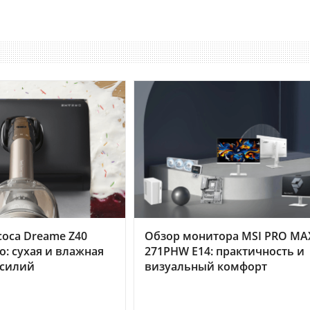
оса Dreame Z40
Обзор монитора MSI PRO MA
o: сухая и влажная
271PHW E14: практичность и
усилий
визуальный комфорт