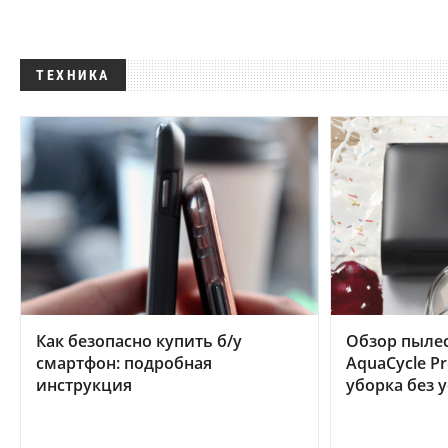
ТЕХНИКА
Как безопасно купить б/у
Обзор пылес
смартфон: подробная
AquaCycle Pr
инструкция
уборка без 