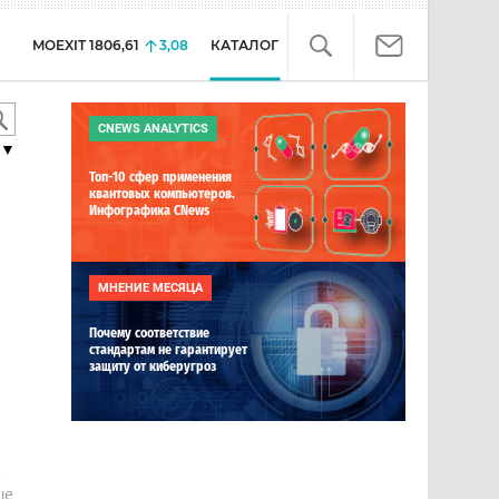
MOEXIT
1806,61
3,08
КАТАЛОГ
CNEWS ANALYTICS
▼
Топ-10 сфер применения
квантовых компьютеров.
Инфографика CNews
МНЕНИЕ МЕСЯЦА
Почему соответствие
стандартам не гарантирует
защиту от киберугроз
е
ше