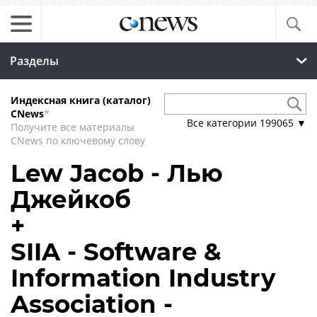
Разделы
Индексная книга (каталог)
CNews
*
Все категории
199065
▼
Получите все материалы
CNews по ключевому слову
Lew Jacob - Лью
Джейкоб
+
SIIA - Software &
Information Industry
Association -