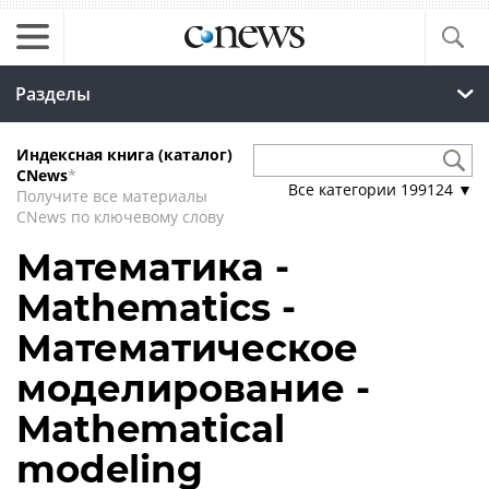
Разделы
Индексная книга (каталог)
CNews
*
Все категории
199124
▼
Получите все материалы
CNews по ключевому слову
Математика -
Mathematics -
Математическое
моделирование -
Mathematical
modeling