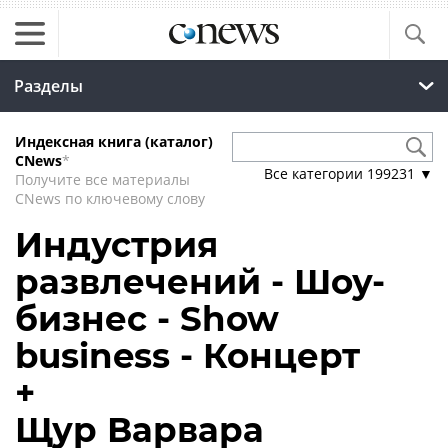
Разделы
Индексная книга (каталог)
CNews
*
Все категории
199231
▼
Получите все материалы
CNews по ключевому слову
Индустрия
развлечений - Шоу-
бизнес - Show
business - Концерт
+
Щур Варвара