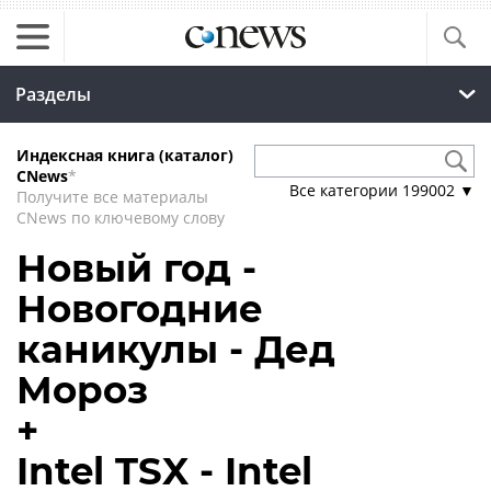
Разделы
Индексная книга (каталог)
CNews
*
Все категории
199002
▼
Получите все материалы
CNews по ключевому слову
Новый год -
Новогодние
каникулы - Дед
Мороз
+
Intel TSX - Intel