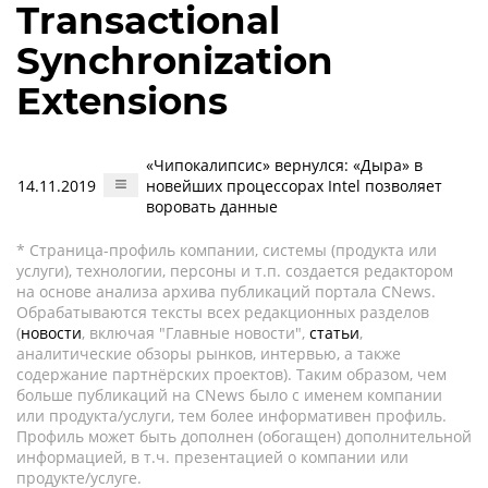
Transactional
Synchronization
Extensions
«Чипокалипсис» вернулся: «Дыра» в
14.11.2019
новейших процессорах Intel позволяет
воровать данные
* Страница-профиль компании, системы (продукта или
услуги), технологии, персоны и т.п. создается редактором
на основе анализа архива публикаций портала CNews.
Обрабатываются тексты всех редакционных разделов
(
новости
, включая "Главные новости",
статьи
,
аналитические обзоры рынков, интервью, а также
содержание партнёрских проектов). Таким образом, чем
больше публикаций на CNews было с именем компании
или продукта/услуги, тем более информативен профиль.
Профиль может быть дополнен (обогащен) дополнительной
информацией, в т.ч. презентацией о компании или
продукте/услуге.