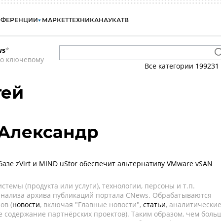
НФЕРЕНЦИИ
МАРКЕТ
ТЕХНИКА
НАУКА
ТВ
ws
*
по ключевому
Все категории
199231
гей
 Александр
базе zVirt и MIND uStor обеспечит альтернативу VMware vSAN
темы (продукта или услуги), технологии, персоны и т.п.
 анализа архива публикаций портала CNews. Обрабатываются
ов (
новости
, включая "Главные новости",
статьи
, аналитически
е содержание партнёрских проектов). Таким образом, чем боль