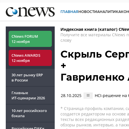
ГЛАВНАЯ
НОВОСТИ
АНАЛИТИКА
КО
Индексная книга (каталог) CNe
Получите все материалы CNews 
CNews FORUM
слову
12 ноября
Скрыль Сер
CNews AWARDS
12 ноября
+
Гавриленко
30 лет рынку ERP
в России
Главные
28.10.2025
HCI-решение на 
ИТ-сценарии
2026
* Страница-профиль компании, сис
10 лет российского
создается редактором на основе
бэкапа
тексты всех редакционных раздел
обзоры рынков, интервью, а такж
Российские ПАКи