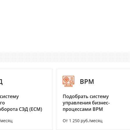
Д
BPM
систему
Подобрать систему
го
управления бизнес-
борота СЭД (ECM)
процессами BPM
/месяц
От 1 250 руб./месяц