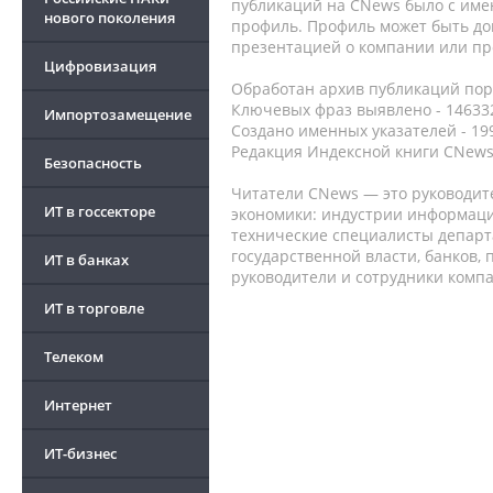
публикаций на CNews было с име
нового поколения
профиль. Профиль может быть до
презентацией о компании или про
Цифровизация
Обработан архив публикаций порт
Ключевых фраз выявлено - 146332
Импортозамещение
Создано именных указателей - 19
Редакция Индексной книги CNews
Безопасность
Читатели CNews — это руководит
ИТ в госсекторе
экономики: индустрии информаци
технические специалисты депар
государственной власти, банков,
ИТ в банках
руководители и сотрудники комп
ИТ в торговле
Телеком
Интернет
ИТ-бизнес