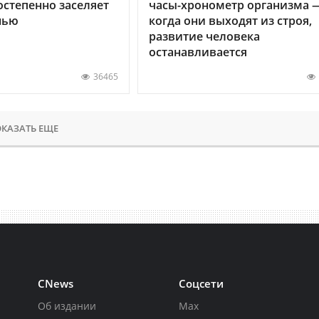
остепенно заселяет
часы-хронометр организма 
нью
когда они выходят из строя,
развитие человека
останавливается
36465
КАЗАТЬ ЕЩЕ
CNews
Соцсети
Об издании
Max