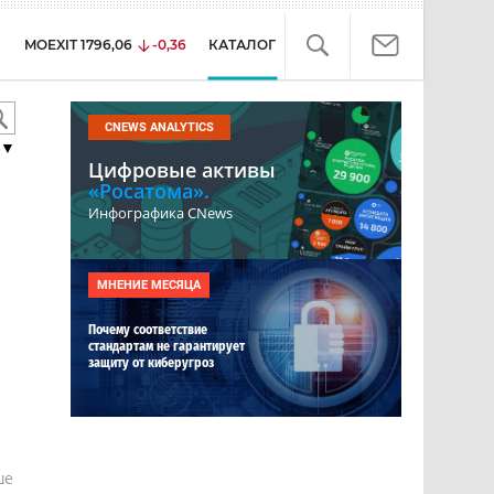
MOEXIT
1796,06
-0,36
КАТАЛОГ
CNEWS ANALYTICS
▼
Цифровые активы
«Росатома».
Инфографика CNews
МНЕНИЕ МЕСЯЦА
Почему соответствие
стандартам не гарантирует
защиту от киберугроз
е
ше