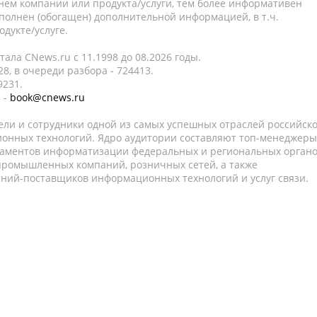
нем компании или продукта/услуги, тем более информативен
полнен (обогащен) дополнительной информацией, в т.ч.
дукте/услуге.
ала CNews.ru c 11.1998 до 08.2026 годы.
8, в очереди разбора - 724413.
9231.
 -
book@cnews.ru
ели и сотрудники одной из самых успешных отраслей российск
онных технологий. Ядро аудитории составляют топ-менеджеры
таментов информатизации федеральных и региональных орган
 промышленных компаний, розничных сетей, а также
аний-поставщиков информационных технологий и услуг связи.