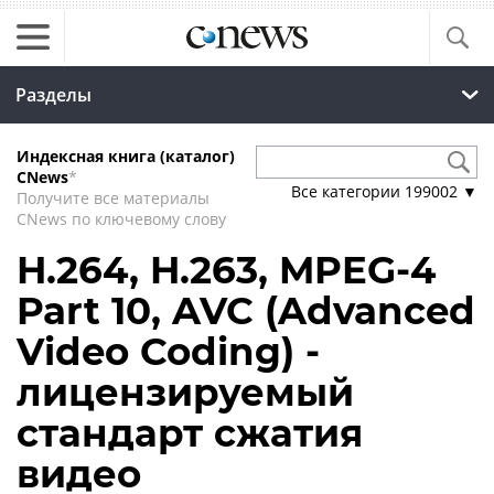
Разделы
Индексная книга (каталог)
CNews
*
Все категории
199002
▼
Получите все материалы
CNews по ключевому слову
H.264, H.263, MPEG-4
Part 10, AVC (Advanced
Video Coding) -
лицензируемый
стандарт сжатия
видео