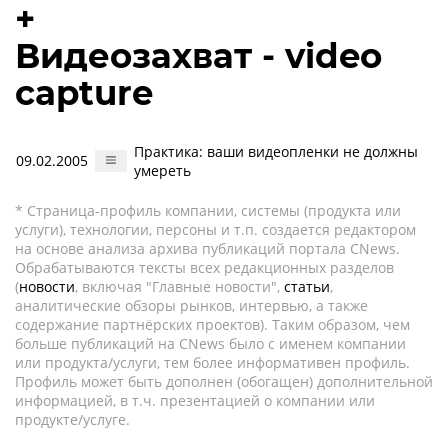
+
Видеозахват - video
capture
Практика: ваши видеопленки не должны
09.02.2005
умереть
* Страница-профиль компании, системы (продукта или
услуги), технологии, персоны и т.п. создается редактором
на основе анализа архива публикаций портала CNews.
Обрабатываются тексты всех редакционных разделов
(
новости
, включая "Главные новости",
статьи
,
аналитические обзоры рынков, интервью, а также
содержание партнёрских проектов). Таким образом, чем
больше публикаций на CNews было с именем компании
или продукта/услуги, тем более информативен профиль.
Профиль может быть дополнен (обогащен) дополнительной
информацией, в т.ч. презентацией о компании или
продукте/услуге.