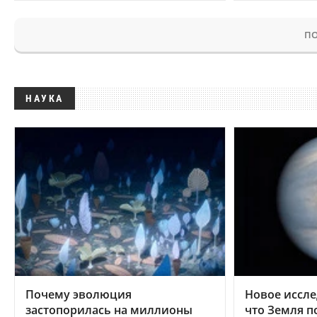
ПО
НАУКА
Почему эволюция
Новое иссле
застопорилась на миллионы
что Земля п