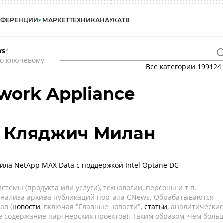
НФЕРЕНЦИИ
МАРКЕТ
ТЕХНИКА
НАУКА
ТВ
ws
*
по ключевому
Все категории
199124
work Appliance
n - Кляджич Милан
ила NetApp MAX Data с поддержкой Intel Optane DC
темы (продукта или услуги), технологии, персоны и т.п.
 анализа архива публикаций портала CNews. Обрабатываются
ов (
новости
, включая "Главные новости",
статьи
, аналитически
е содержание партнёрских проектов). Таким образом, чем боль