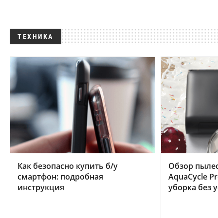
ТЕХНИКА
Как безопасно купить б/у
Обзор пылес
смартфон: подробная
AquaCycle Pr
инструкция
уборка без 