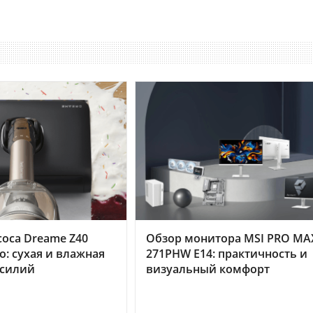
оса Dreame Z40
Обзор монитора MSI PRO MA
o: сухая и влажная
271PHW E14: практичность и
усилий
визуальный комфорт