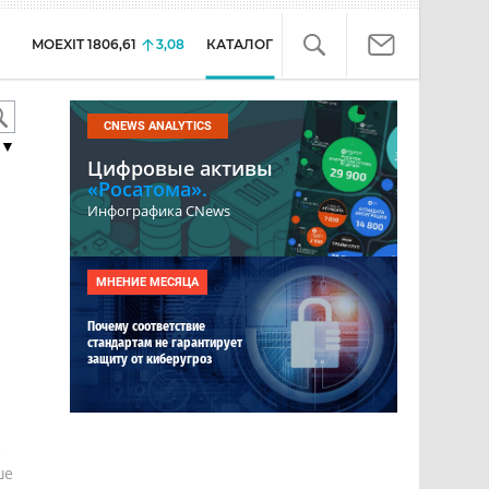
MOEXIT
1806,61
3,08
КАТАЛОГ
CNEWS ANALYTICS
▼
Цифровые активы
«Росатома».
Инфографика CNews
МНЕНИЕ МЕСЯЦА
Почему соответствие
стандартам не гарантирует
защиту от киберугроз
е
ше