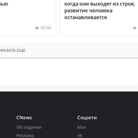
нью
когда они выходят из строя,
развитие человека
останавливается
36190
КАЗАТЬ ЕЩЕ
CNews
Соцсети
Об издании
Max
Реклама
VK