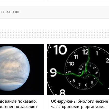
КАЗАТЬ ЕЩЕ
дование показало,
Обнаружены биологические
остепенно заселяет
часы-хронометр организма 