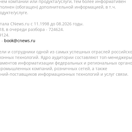
нем компании или продукта/услуги, тем более информативен
полнен (обогащен) дополнительной информацией, в т.ч.
дукте/услуге.
ала CNews.ru c 11.1998 до 08.2026 годы.
8, в очереди разбора - 724624.
9124.
 -
book@cnews.ru
ели и сотрудники одной из самых успешных отраслей российск
онных технологий. Ядро аудитории составляют топ-менеджеры
таментов информатизации федеральных и региональных орган
 промышленных компаний, розничных сетей, а также
аний-поставщиков информационных технологий и услуг связи.