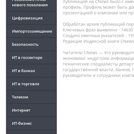
публикаций на CNews было с име
нового поколения
профиль. Профиль может быть до
презентацией о компании или про
Цифровизация
Обработан архив публикаций порт
Ключевых фраз выявлено - 146301
Импортозамещение
Создано именных указателей - 19
Редакция Индексной книги CNews
Безопасность
Читатели CNews — это руководит
ИТ в госсекторе
экономики: индустрии информаци
технические специалисты депар
государственной власти, банков,
ИТ в банках
руководители и сотрудники комп
ИТ в торговле
Телеком
Интернет
ИТ-бизнес