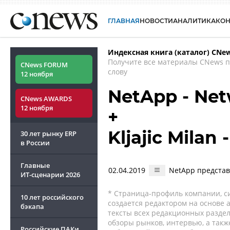
ГЛАВНАЯ
НОВОСТИ
АНАЛИТИКА
КО
Индексная книга (каталог) CNe
Получите все материалы CNews 
CNews FORUM
слову
12 ноября
NetApp - Net
CNews AWARDS
12 ноября
+
Kljajic Mila
30 лет рынку ERP
в России
Главные
02.04.2019
NetApp представ
ИТ-сценарии
2026
* Страница-профиль компании, сис
10 лет российского
создается редактором на основе
бэкапа
тексты всех редакционных раздел
обзоры рынков, интервью, а такж
Российские ПАКи