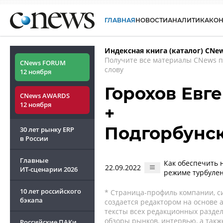
ГЛАВНАЯ
НОВОСТИ
АНАЛИТИКА
КО
Индексная книга (каталог) CNe
Получите все материалы CNews 
CNews FORUM
слову
12 ноября
Горохов Евг
CNews AWARDS
12 ноября
+
Подгорбунск
30 лет рынку ERP
в России
Главные
Как обеспечить 
22.09.2022
ИТ-сценарии
2026
режиме турбуле
10 лет российского
* Страница-профиль компании, сис
бэкапа
создается редактором на основе
тексты всех редакционных раздел
обзоры рынков, интервью, а такж
Российские ПАКи