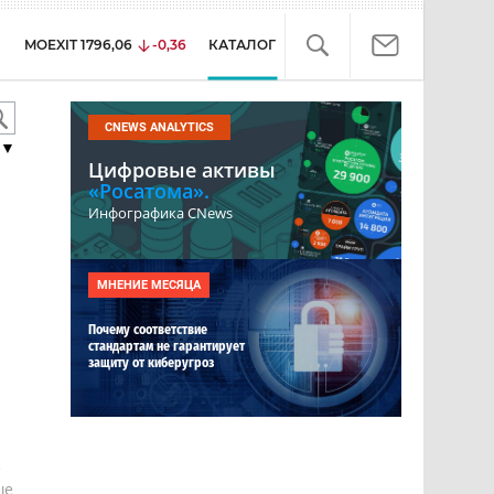
MOEXIT
1796,06
-0,36
КАТАЛОГ
CNEWS ANALYTICS
▼
Цифровые активы
«Росатома».
Инфографика CNews
МНЕНИЕ МЕСЯЦА
Почему соответствие
стандартам не гарантирует
защиту от киберугроз
е
ше