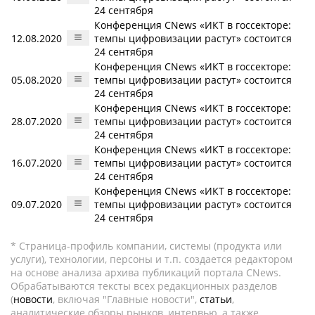
24 сентября
Конференция CNews «ИКТ в госсекторе:
12.08.2020
темпы цифровизации растут» состоится
24 сентября
Конференция CNews «ИКТ в госсекторе:
05.08.2020
темпы цифровизации растут» состоится
24 сентября
Конференция CNews «ИКТ в госсекторе:
28.07.2020
темпы цифровизации растут» состоится
24 сентября
Конференция CNews «ИКТ в госсекторе:
16.07.2020
темпы цифровизации растут» состоится
24 сентября
Конференция CNews «ИКТ в госсекторе:
09.07.2020
темпы цифровизации растут» состоится
24 сентября
* Страница-профиль компании, системы (продукта или
услуги), технологии, персоны и т.п. создается редактором
на основе анализа архива публикаций портала CNews.
Обрабатываются тексты всех редакционных разделов
(
новости
, включая "Главные новости",
статьи
,
аналитические обзоры рынков, интервью, а также