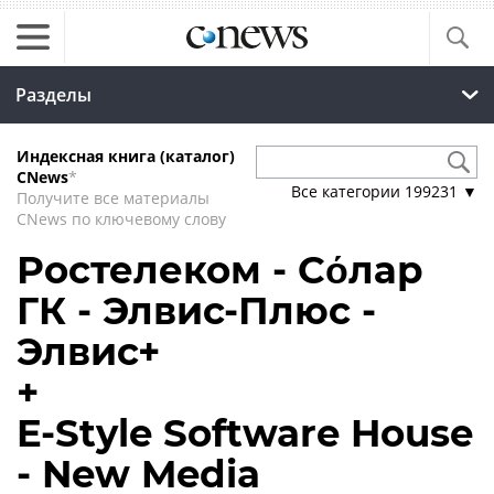
Разделы
Индексная книга (каталог)
CNews
*
Все категории
199231
▼
Получите все материалы
CNews по ключевому слову
Ростелеком - Сόлар
ГК - Элвис-Плюс -
Элвис+
+
E-Style Software House
- New Media