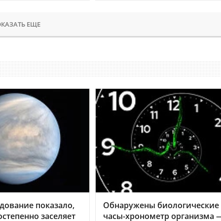
КАЗАТЬ ЕЩЕ
дование показало,
Обнаружены биологические
остепенно заселяет
часы-хронометр организма 