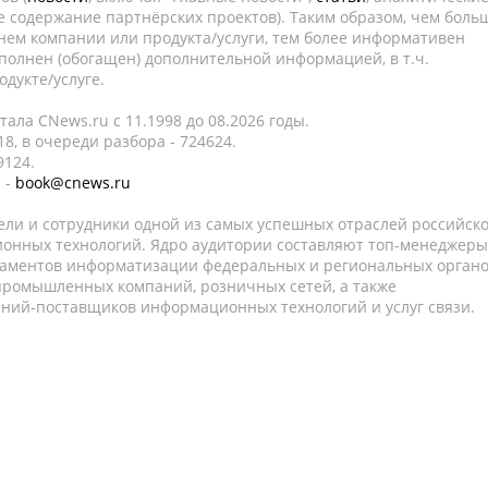
е содержание партнёрских проектов). Таким образом, чем боль
нем компании или продукта/услуги, тем более информативен
полнен (обогащен) дополнительной информацией, в т.ч.
дукте/услуге.
ала CNews.ru c 11.1998 до 08.2026 годы.
8, в очереди разбора - 724624.
9124.
 -
book@cnews.ru
ели и сотрудники одной из самых успешных отраслей российск
онных технологий. Ядро аудитории составляют топ-менеджеры
таментов информатизации федеральных и региональных орган
 промышленных компаний, розничных сетей, а также
аний-поставщиков информационных технологий и услуг связи.