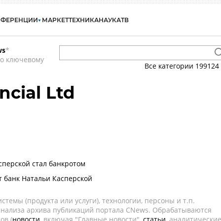
НФЕРЕНЦИИ
МАРКЕТ
ТЕХНИКА
НАУКА
ТВ
ws
*
по ключевому
Все категории
199124
ncial Ltd
сперской стал банкротом
т банк Натальи Касперской
темы (продукта или услуги), технологии, персоны и т.п.
 анализа архива публикаций портала CNews. Обрабатываются
ов (
новости
, включая "Главные новости",
статьи
, аналитически