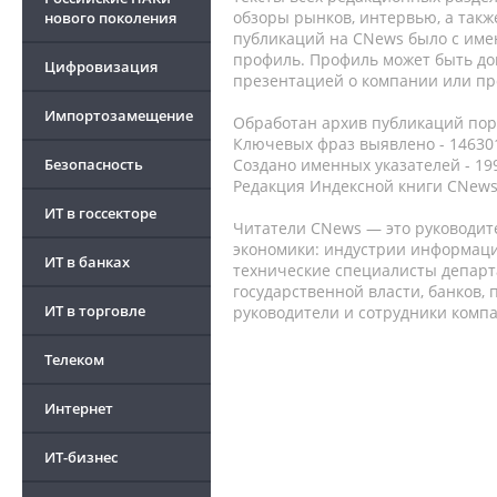
обзоры рынков, интервью, а такж
нового поколения
публикаций на CNews было с име
профиль. Профиль может быть до
Цифровизация
презентацией о компании или про
Импортозамещение
Обработан архив публикаций порт
Ключевых фраз выявлено - 146301
Безопасность
Создано именных указателей - 19
Редакция Индексной книги CNews
ИТ в госсекторе
Читатели CNews — это руководит
экономики: индустрии информаци
ИТ в банках
технические специалисты депар
государственной власти, банков,
ИТ в торговле
руководители и сотрудники комп
Телеком
Интернет
ИТ-бизнес