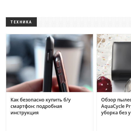
ТЕХНИКА
Как безопасно купить б/у
Обзор пылес
смартфон: подробная
AquaCycle Pr
инструкция
уборка без 