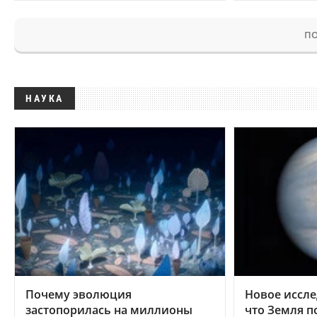
ПО
НАУКА
Почему эволюция
Новое иссле
застопорилась на миллионы
что Земля п