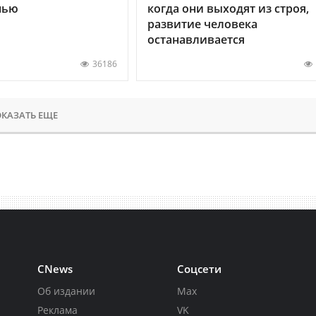
нью
когда они выходят из строя,
развитие человека
останавливается
36186
КАЗАТЬ ЕЩЕ
CNews
Соцсети
Об издании
Max
Реклама
VK