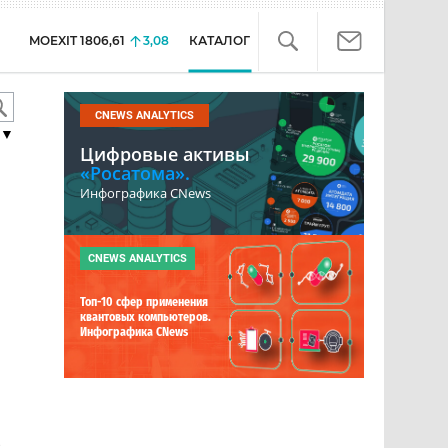
MOEXIT
1806,61
3,08
КАТАЛОГ
CNEWS ANALYTICS
▼
Цифровые активы
«Росатома».
Инфографика CNews
CNEWS ANALYTICS
Топ-10 сфер применения
квантовых компьютеров.
Инфографика CNews
е