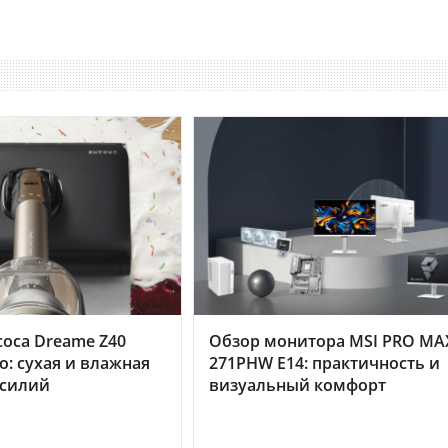
оса Dreame Z40
Обзор монитора MSI PRO MA
o: сухая и влажная
271PHW E14: практичность и
усилий
визуальный комфорт