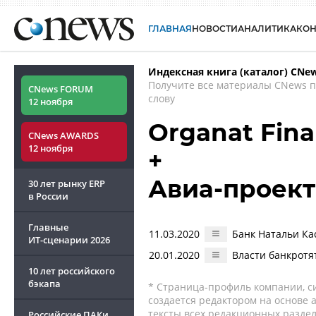
ГЛАВНАЯ
НОВОСТИ
АНАЛИТИКА
КО
Индексная книга (каталог) CNe
Получите все материалы CNews 
CNews FORUM
слову
12 ноября
Organat Fina
CNews AWARDS
12 ноября
+
Авиа-проект
30 лет рынку ERP
в России
Главные
11.03.2020
Банк Натальи Ка
ИТ-сценарии
2026
20.01.2020
Власти банкротя
10 лет российского
бэкапа
* Страница-профиль компании, сис
создается редактором на основе
тексты всех редакционных раздел
Российские ПАКи