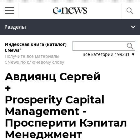
Разделы
Индексная книга (каталог)
CNews
*
Все категории
199231
▼
Получите все материалы
CNews по ключевому слову
Авдиянц Сергей
+
Prosperity Capital
Management -
Просперити Кэпитал
Менеджмент