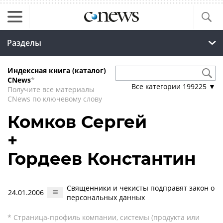
Разделы
Индексная книга (каталог)
CNews
*
Все категории
199225
▼
Получите все материалы
CNews по ключевому слову
Комков Сергей
+
Гордеев Константин
Священники и чекисты подправят закон о
24.01.2006
персональных данных
* Страница-профиль компании, системы (продукта или