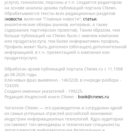
услуги), технологии, персоны и т.п. создается редактором
на основе анализа архива публикаций портала CNews.
Обрабатываются тексты всех редакционных разделов
(
новости
, включая "Главные новости",
статьи
,
аналитические обзоры рынков, интервью, а также
содержание партнёрских проектов). Таким образом, чем
больше публикаций на CNews было с именем компании
или продукта/услуги, тем более информативен профиль.
Профиль может быть дополнен (обогащен) дополнительной
информацией, в т.ч. презентацией о компании или
продукте/услуге.
Обработан архив публикаций портала CNews.ru c 11.1998
до 08.2026 годы.
Ключевых фраз выявлено - 1463228, в очереди разбора -
724339.
Создано именных указателей - 199225.
Редакция Индексной книги CNews -
book@cnews.ru
Читатели CNews — это руководители и сотрудники одной
из самых успешных отраслей российской экономики:
индустрии информационных технологий. Ядро аудитории
составляют топ-менеджеры и технические специалисты
департаментов информатизации федеральных и