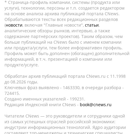
* Страница-профиль компании, системы (продукта или
услуги), технологии, персоны и т.п. создается редактором
на основе анализа архива публикаций портала CNews.
Обрабатываются тексты всех редакционных разделов
(
новости
, включая "Главные новости",
статьи
,
аналитические обзоры рынков, интервью, а также
содержание партнёрских проектов). Таким образом, чем
больше публикаций на CNews было с именем компании
или продукта/услуги, тем более информативен профиль.
Профиль может быть дополнен (обогащен) дополнительной
информацией, в т.ч. презентацией о компании или
продукте/услуге.
Обработан архив публикаций портала CNews.ru c 11.1998
до 08.2026 годы.
Ключевых фраз выявлено - 1463330, в очереди разбора -
724415.
Создано именных указателей - 199231.
Редакция Индексной книги CNews -
book@cnews.ru
Читатели CNews — это руководители и сотрудники одной
из самых успешных отраслей российской экономики:
индустрии информационных технологий. Ядро аудитории
составляют топ-менеджеры и технические специалисты