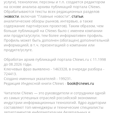
услуги), технологии, персоны и т.п. создается редактором
на основе анализа архива публикаций портала CNews.
Обрабатываются тексты всех редакционных разделов
(
новости
, включая "Главные новости",
статьи
,
аналитические обзоры рынков, интервью, а также
содержание партнёрских проектов). Таким образом, чем
больше публикаций на CNews было с именем компании
или продукта/услуги, тем более информативен профиль.
Профиль может быть дополнен (обогащен) дополнительной
информацией, в т.ч. презентацией о компании или
продукте/услуге.
Обработан архив публикаций портала CNews.ru c 11.1998
до 08.2026 годы.
Ключевых фраз выявлено - 1463328, в очереди разбора -
724413.
Создано именных указателей - 199231.
Редакция Индексной книги CNews -
book@cnews.ru
Читатели CNews — это руководители и сотрудники одной
из самых успешных отраслей российской экономики:
индустрии информационных технологий. Ядро аудитории
составляют топ-менеджеры и технические специалисты
департаментов информатизации федеральных и