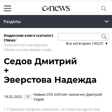
Разделы
Индексная книга (каталог)
CNews
*
Все категории
199231
▼
Получите все материалы
CNews по ключевому слову
Седов Дмитрий
+
Эверстова Надежда
Новым CFO InDriver назначен Дмитрий
18.02.2022
Седов
* Страница-профиль компании, системы (продукта или