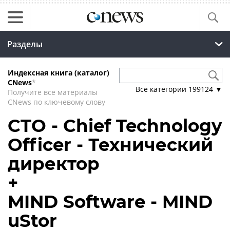
Разделы
Индексная книга (каталог)
CNews
*
Все категории
199124
▼
Получите все материалы
CNews по ключевому слову
CTO - Chief Technology
Officer - Технический
директор
+
MIND Software - MIND
uStor