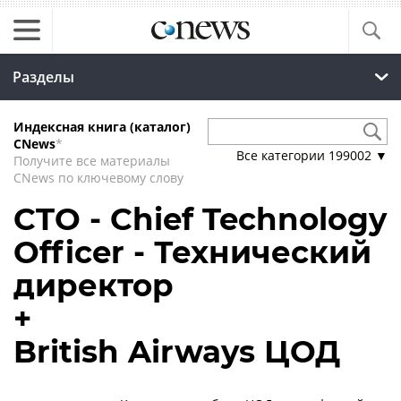
Разделы
Индексная книга (каталог)
CNews
*
Все категории
199002
▼
Получите все материалы
CNews по ключевому слову
CTO - Chief Technology
Officer - Технический
директор
+
British Airways ЦОД