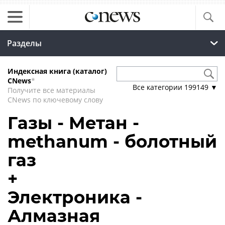
Разделы
Индексная книга (каталог)
CNews
*
Все категории
199149
▼
Получите все материалы
CNews по ключевому слову
Газы - Метан -
methanum - болотный
газ
+
Электроника -
Алмазная