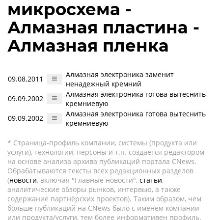
микросхема -
Алмазная пластина -
Алмазная пленка
Алмазная электроника заменит
09.08.2011
ненадежный кремний
Алмазная электроника готова вытеснить
09.09.2002
кремниевую
Алмазная электроника готова вытеснить
09.09.2002
кремниевую
* Страница-профиль компании, системы (продукта или
услуги), технологии, персоны и т.п. создается редактором
на основе анализа архива публикаций портала CNews.
Обрабатываются тексты всех редакционных разделов
(
новости
, включая "Главные новости",
статьи
,
аналитические обзоры рынков, интервью, а также
содержание партнёрских проектов). Таким образом, чем
больше публикаций на CNews было с именем компании
или продукта/услуги, тем более информативен профиль.