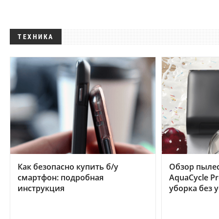
ТЕХНИКА
Как безопасно купить б/у
Обзор пылес
смартфон: подробная
AquaCycle Pr
инструкция
уборка без 