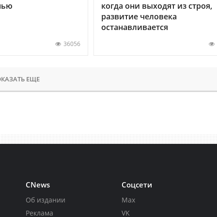
нью
когда они выходят из строя,
развитие человека
останавливается
36056
КАЗАТЬ ЕЩЕ
CNews
Соцсети
Об издании
Max
Реклама
VK