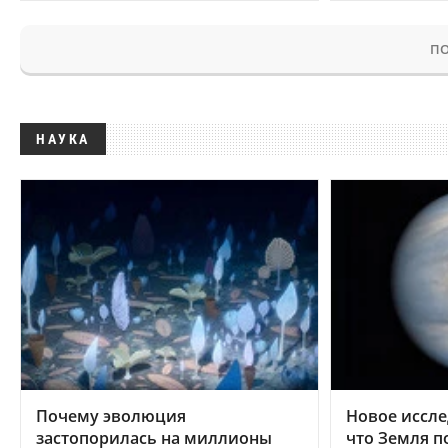
ПО
НАУКА
Почему эволюция
Новое иссле
застопорилась на миллионы
что Земля п