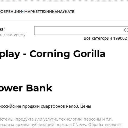
НФЕРЕНЦИИ
МАРКЕТ
ТЕХНИКА
НАУКА
ТВ
ws
*
по ключевому
Все категории
199002
lay - Corning Gorilla
ower Bank
российские продажи смартфонов Reno3. Цены
темы (продукта или услуги), технологии, персоны и т.п.
 анализа архива публикаций портала CNews. Обрабатываются