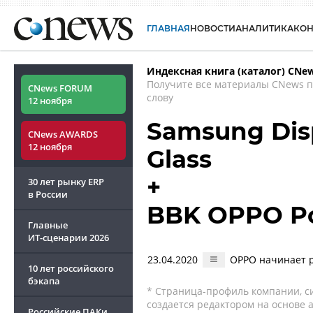
ГЛАВНАЯ
НОВОСТИ
АНАЛИТИКА
КО
Индексная книга (каталог) CNe
Получите все материалы CNews 
CNews FORUM
слову
12 ноября
Samsung Disp
CNews AWARDS
12 ноября
Glass
+
30 лет рынку ERP
в России
BBK OPPO P
Главные
ИТ-сценарии
2026
23.04.2020
OPPO начинает 
10 лет российского
бэкапа
* Страница-профиль компании, сис
создается редактором на основе
Российские ПАКи