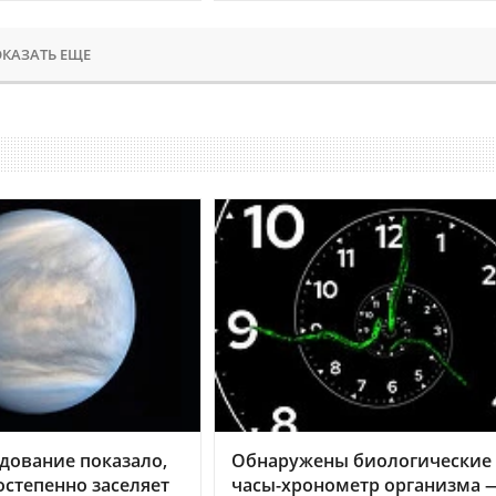
КАЗАТЬ ЕЩЕ
дование показало,
Обнаружены биологические
остепенно заселяет
часы-хронометр организма 