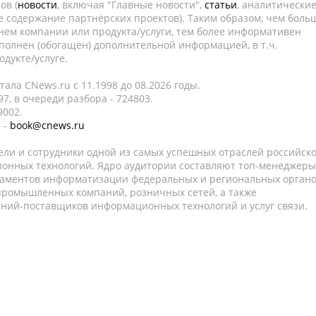
ов (
новости
, включая "Главные новости",
статьи
, аналитически
е содержание партнёрских проектов). Таким образом, чем боль
нем компании или продукта/услуги, тем более информативен
полнен (обогащен) дополнительной информацией, в т.ч.
дукте/услуге.
ала CNews.ru c 11.1998 до 08.2026 годы.
7, в очереди разбора - 724803.
9002.
 -
book@cnews.ru
ели и сотрудники одной из самых успешных отраслей российск
онных технологий. Ядро аудитории составляют топ-менеджеры
таментов информатизации федеральных и региональных орган
 промышленных компаний, розничных сетей, а также
аний-поставщиков информационных технологий и услуг связи.