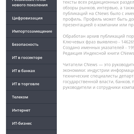
тексты всех редакционных раздел
нового поколения
обзоры рынков, интервью, а такж
публикаций на CNews было с име
Цифровизация
профиль. Профиль может быть до
презентацией о компании или про
Импортозамещение
Обработан архив публикаций порт
Ключевых фраз выявлено - 146269
Безопасность
Создано именных указателей - 19
Редакция Индексной книги CNews
ИТ в госсекторе
Читатели CNews — это руководит
экономики: индустрии информаци
ИТ в банках
технические специалисты депар
государственной власти, банков,
ИТ в торговле
руководители и сотрудники комп
Телеком
Интернет
ИТ-бизнес