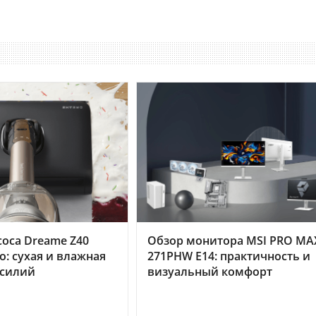
оса Dreame Z40
Обзор монитора MSI PRO MA
o: сухая и влажная
271PHW E14: практичность и
усилий
визуальный комфорт