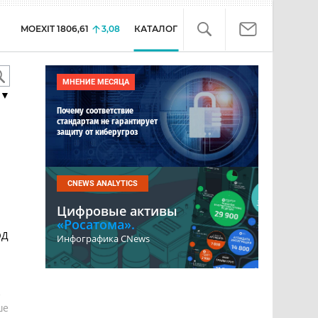
MOEXIT
1806,61
3,08
КАТАЛОГ
МНЕНИЕ МЕСЯЦА
▼
Почему соответствие
стандартам не гарантирует
защиту от киберугроз
CNEWS ANALYTICS
Цифровые активы
«Росатома».
ЭД
Инфографика CNews
е
ше