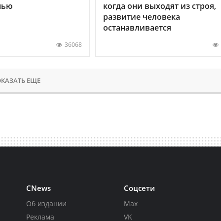
нью
когда они выходят из строя,
развитие человека
останавливается
36068
КАЗАТЬ ЕЩЕ
CNews
Соцсети
Об издании
Max
Реклама
VK