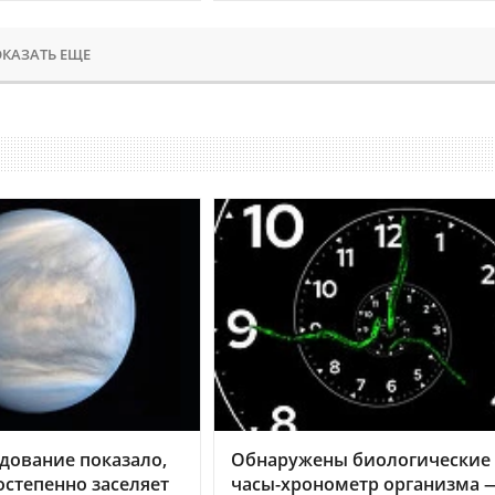
КАЗАТЬ ЕЩЕ
дование показало,
Обнаружены биологические
остепенно заселяет
часы-хронометр организма 