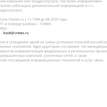
нем компании или продукта/услуги, тем более информативен
полнен (обогащен) дополнительной информацией, в т.ч.
дукте/услуге.
ала CNews.ru c 11.1998 до 08.2026 годы.
7, в очереди разбора - 724883.
9002.
 -
book@cnews.ru
ели и сотрудники одной из самых успешных отраслей российск
онных технологий. Ядро аудитории составляют топ-менеджеры
таментов информатизации федеральных и региональных орган
 промышленных компаний, розничных сетей, а также
аний-поставщиков информационных технологий и услуг связи.