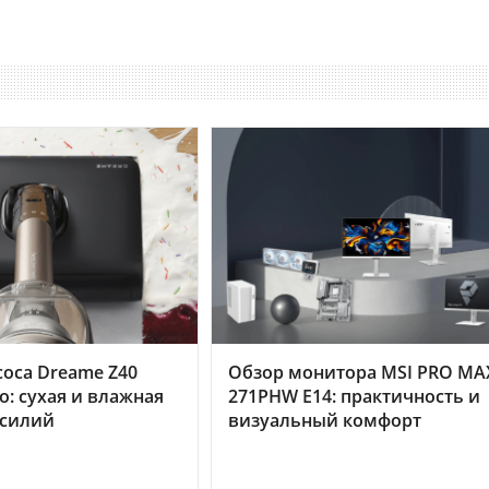
оса Dreame Z40
Обзор монитора MSI PRO MA
o: сухая и влажная
271PHW E14: практичность и
усилий
визуальный комфорт