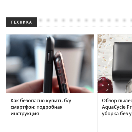
ТЕХНИКА
Как безопасно купить б/у
Обзор пылес
смартфон: подробная
AquaCycle Pr
инструкция
уборка без 