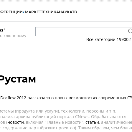
НФЕРЕНЦИИ
МАРКЕТ
ТЕХНИКА
НАУКА
ТВ
ws
*
по ключевому
Все категории
199002
Рустам
 Docflow 2012 рассказала о новых возможностях современных С
темы (продукта или услуги), технологии, персоны и т.п.
 анализа архива публикаций портала CNews. Обрабатываются
ов (
новости
, включая "Главные новости",
статьи
, аналитически
е содержание партнёрских проектов). Таким образом, чем боль