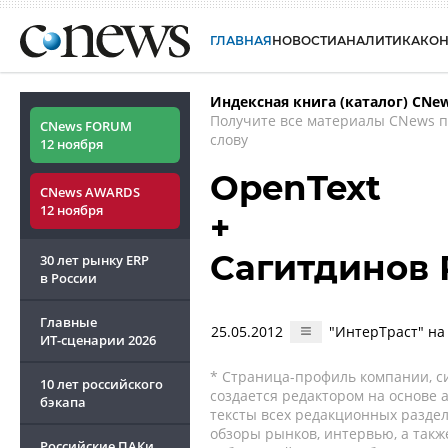
ГЛАВНАЯ
НОВОСТИ
АНАЛИТИКА
КО
Индексная книга (каталог) CNe
Получите все материалы CNews 
CNews FORUM
слову
12 ноября
OpenText
CNews AWARDS
12 ноября
+
Сагитдинов 
30 лет рынку ERP
в России
Главные
25.05.2012
"ИнтерТраст" на
ИТ-сценарии
2026
* Страница-профиль компании, сис
10 лет российского
создается редактором на основе
бэкапа
тексты всех редакционных раздел
обзоры рынков, интервью, а такж
Российские ПАКи