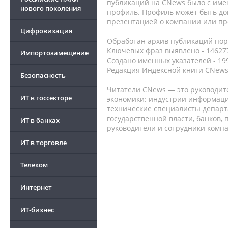
публикаций на CNews было с име
нового поколения
профиль. Профиль может быть до
презентацией о компании или про
Цифровизация
Обработан архив публикаций порт
Ключевых фраз выявлено - 146277
Импортозамещение
Создано именных указателей - 19
Редакция Индексной книги CNews
Безопасность
Читатели CNews — это руководит
ИТ в госсекторе
экономики: индустрии информаци
технические специалисты депар
государственной власти, банков,
ИТ в банках
руководители и сотрудники комп
ИТ в торговле
Телеком
Интернет
ИТ-бизнес