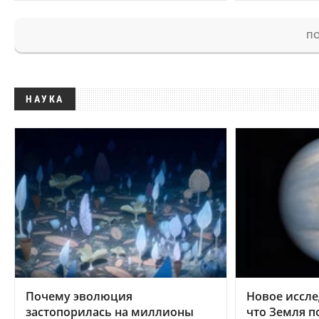
ПО
НАУКА
Почему эволюция
Новое иссле
застопорилась на миллионы
что Земля п