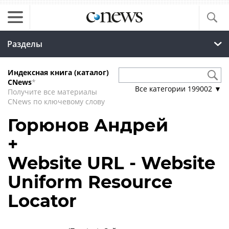
Разделы
Индексная книга (каталог)
CNews
*
Все категории
199002
▼
Получите все материалы
CNews по ключевому слову
Горюнов Андрей
+
Website URL - Website
Uniform Resource
Locator