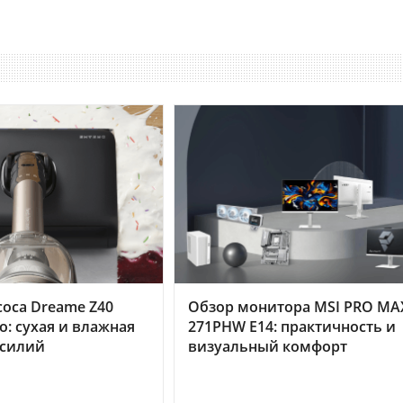
оса Dreame Z40
Обзор монитора MSI PRO MA
o: сухая и влажная
271PHW E14: практичность и
усилий
визуальный комфорт