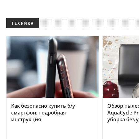
ТЕХНИКА
Как безопасно купить б/у
Обзор пылес
смартфон: подробная
AquaCycle Pr
инструкция
уборка без 