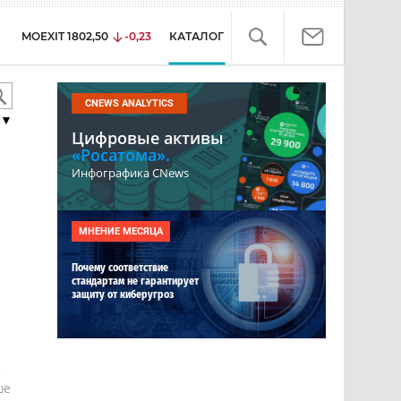
MOEXIT
1802,50
-0,23
КАТАЛОГ
CNEWS ANALYTICS
▼
Цифровые активы
«Росатома».
Инфографика CNews
МНЕНИЕ МЕСЯЦА
Почему соответствие
стандартам не гарантирует
защиту от киберугроз
е
ше