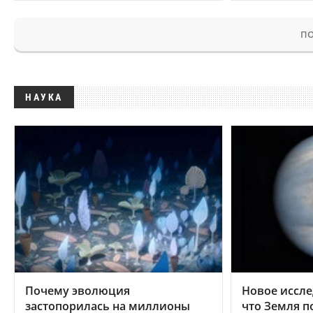
ПО
НАУКА
Почему эволюция
Новое иссле
застопорилась на миллионы
что Земля п