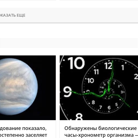
КАЗАТЬ ЕЩЕ
дование показало,
Обнаружены биологические
остепенно заселяет
часы-хронометр организма 