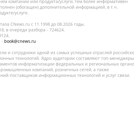
нем компании или продукта/услуги, тем более информативен
полнен (обогащен) дополнительной информацией, в т.ч.
дукте/услуге.
ала CNews.ru c 11.1998 до 08.2026 годы.
8, в очереди разбора - 724624.
9124.
 -
book@cnews.ru
ели и сотрудники одной из самых успешных отраслей российск
онных технологий. Ядро аудитории составляют топ-менеджеры
таментов информатизации федеральных и региональных орган
 промышленных компаний, розничных сетей, а также
аний-поставщиков информационных технологий и услуг связи.