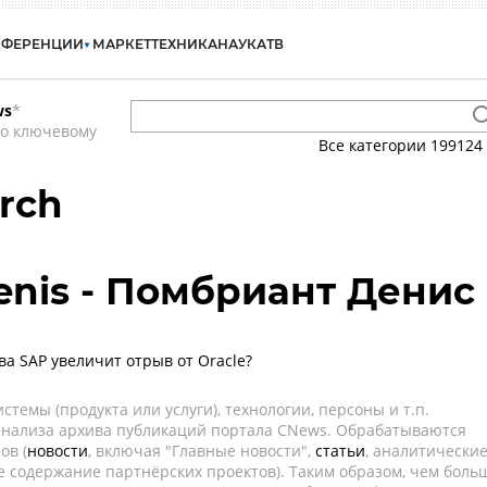
НФЕРЕНЦИИ
МАРКЕТ
ТЕХНИКА
НАУКА
ТВ
ws
*
по ключевому
Все категории
199124
rch
enis - Помбриант Денис
ва SAP увеличит отрыв от Oracle?
темы (продукта или услуги), технологии, персоны и т.п.
 анализа архива публикаций портала CNews. Обрабатываются
ов (
новости
, включая "Главные новости",
статьи
, аналитически
е содержание партнёрских проектов). Таким образом, чем боль