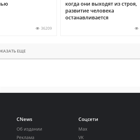
нью
когда они выходят из строя,
развитие человека
останавливается
36209
КАЗАТЬ ЕЩЕ
CNews
Соцсети
Об издании
Max
Реклама
VK