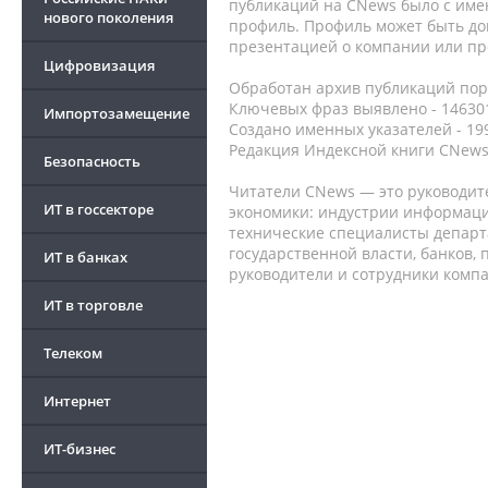
публикаций на CNews было с име
нового поколения
профиль. Профиль может быть до
презентацией о компании или про
Цифровизация
Обработан архив публикаций порт
Ключевых фраз выявлено - 146301
Импортозамещение
Создано именных указателей - 19
Редакция Индексной книги CNews
Безопасность
Читатели CNews — это руководит
ИТ в госсекторе
экономики: индустрии информаци
технические специалисты депар
государственной власти, банков,
ИТ в банках
руководители и сотрудники комп
ИТ в торговле
Телеком
Интернет
ИТ-бизнес