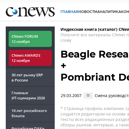
ГЛАВНАЯ
НОВОСТИ
АНАЛИТИКА
КО
Индексная книга (каталог) CNe
Получите все материалы CNews 
CNews FORUM
слову
12 ноября
Beagle Resea
CNews AWARDS
12 ноября
+
Pombriant D
30 лет рынку ERP
в России
Главные
29.03.2007
Смена руководст
ИТ-сценарии
2026
* Страница-профиль компании, сис
10 лет российского
создается редактором на основе
бэкапа
тексты всех редакционных раздел
обзоры рынков, интервью, а такж
Российские ПАКи