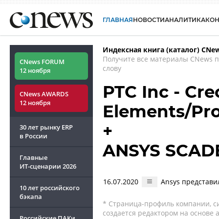
ГЛАВНАЯ
НОВОСТИ
АНАЛИТИКА
КО
Индексная книга (каталог) CNe
Получите все материалы CNews 
CNews FORUM
слову
12 ноября
PTC Inc - Cre
CNews AWARDS
12 ноября
Elements/Pro
+
30 лет рынку ERP
в России
ANSYS SCAD
Главные
ИТ-сценарии
2026
16.07.2020
Ansys представи
10 лет российского
бэкапа
* Страница-профиль компании, сис
создается редактором на основе
Российские ПАКи