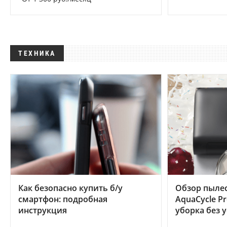
ТЕХНИКА
Как безопасно купить б/у
Обзор пылес
смартфон: подробная
AquaCycle Pr
инструкция
уборка без 