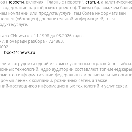
ов (
новости
, включая "Главные новости",
статьи
, аналитически
е содержание партнёрских проектов). Таким образом, чем боль
нем компании или продукта/услуги, тем более информативен
полнен (обогащен) дополнительной информацией, в т.ч.
дукте/услуге.
ала CNews.ru c 11.1998 до 08.2026 годы.
7, в очереди разбора - 724883.
9002.
 -
book@cnews.ru
ели и сотрудники одной из самых успешных отраслей российск
онных технологий. Ядро аудитории составляют топ-менеджеры
таментов информатизации федеральных и региональных орган
 промышленных компаний, розничных сетей, а также
аний-поставщиков информационных технологий и услуг связи.