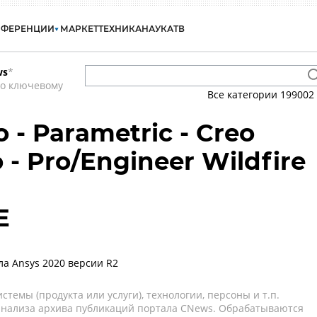
НФЕРЕНЦИИ
МАРКЕТ
ТЕХНИКА
НАУКА
ТВ
ws
*
по ключевому
Все категории
199002
o - Parametric - Creo
 - Pro/Engineer Wildfire
E
ла Ansys 2020 версии R2
темы (продукта или услуги), технологии, персоны и т.п.
 анализа архива публикаций портала CNews. Обрабатываются