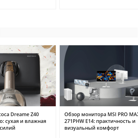
оса Dreame Z40
Обзор монитора MSI PRO MA
o: сухая и влажная
271PHW E14: практичность и
усилий
визуальный комфорт