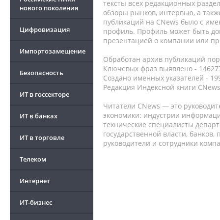
тексты всех редакционных раздел
нового поколения
обзоры рынков, интервью, а такж
публикаций на CNews было с име
Цифровизация
профиль. Профиль может быть до
презентацией о компании или про
Импортозамещение
Обработан архив публикаций порт
Ключевых фраз выявлено - 146277
Безопасность
Создано именных указателей - 19
Редакция Индексной книги CNews
ИТ в госсекторе
Читатели CNews — это руководит
экономики: индустрии информаци
ИТ в банках
технические специалисты депар
государственной власти, банков,
ИТ в торговле
руководители и сотрудники комп
Телеком
Интернет
ИТ-бизнес