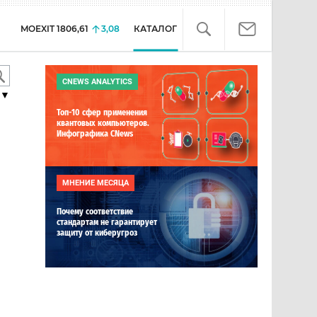
MOEXIT
1806,61
3,08
КАТАЛОГ
CNEWS ANALYTICS
▼
Топ-10 сфер применения
квантовых компьютеров.
Инфографика CNews
МНЕНИЕ МЕСЯЦА
Почему соответствие
стандартам не гарантирует
защиту от киберугроз