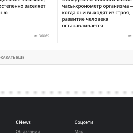
остепенно заселяет
часы-хронометр организма 
нью
когда они выходят из строя,
развитие человека
останавливается
36069
КАЗАТЬ ЕЩЕ
CNews
Соцсети
Об издании
Max