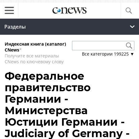
Разделы
Индексная книга (каталог)
CNews
*
Все категории
199225
▼
Получите все материалы
CNews по ключевому слову
Федеральное
правительство
Германии -
Министерства
Юстиции Германии -
Judiciary of Germany -