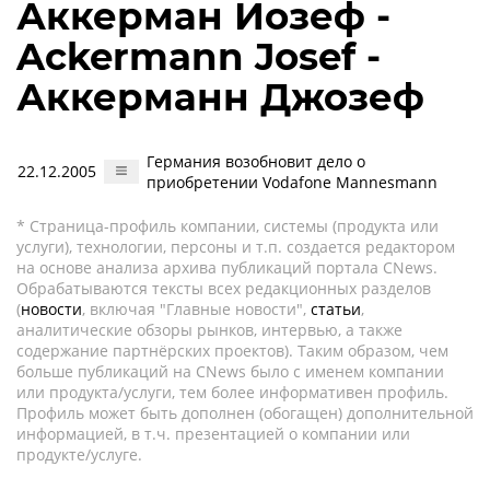
Аккерман Иозеф -
Ackermann Josef -
Аккерманн Джозеф
Германия возобновит дело о
22.12.2005
приобретении Vodafone Mannesmann
* Страница-профиль компании, системы (продукта или
услуги), технологии, персоны и т.п. создается редактором
на основе анализа архива публикаций портала CNews.
Обрабатываются тексты всех редакционных разделов
(
новости
, включая "Главные новости",
статьи
,
аналитические обзоры рынков, интервью, а также
содержание партнёрских проектов). Таким образом, чем
больше публикаций на CNews было с именем компании
или продукта/услуги, тем более информативен профиль.
Профиль может быть дополнен (обогащен) дополнительной
информацией, в т.ч. презентацией о компании или
продукте/услуге.