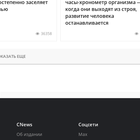
остепенно заселяет
часы-хронометр организма 
нью
когда они выходят из строя,
развитие человека
останавливается
36358
КАЗАТЬ ЕЩЕ
CNews
Соцсети
Об издании
Max