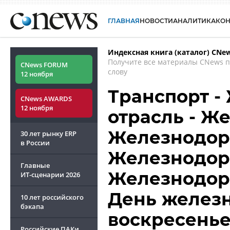
ГЛАВНАЯ
НОВОСТИ
АНАЛИТИКА
КО
Индексная книга (каталог) CNe
Получите все материалы CNews 
CNews FORUM
слову
12 ноября
Транспорт 
CNews AWARDS
12 ноября
отрасль - Же
Железнодор
30 лет рынку ERP
в России
Железнодор
Главные
Железнодор
ИТ-сценарии
2026
День желез
10 лет российского
бэкапа
воскресенье 
Российские ПАКи