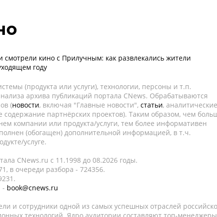
но
и смотрели кино с Прилучным: как развлекались жители
уходящем году
темы (продукта или услуги), технологии, персоны и т.п.
 анализа архива публикаций портала CNews. Обрабатываются
ов (
новости
, включая "Главные новости",
статьи
, аналитически
е содержание партнёрских проектов). Таким образом, чем боль
нем компании или продукта/услуги, тем более информативен
полнен (обогащен) дополнительной информацией, в т.ч.
дукте/услуге.
ала CNews.ru c 11.1998 до 08.2026 годы.
1, в очереди разбора - 724356.
9231.
 -
book@cnews.ru
ели и сотрудники одной из самых успешных отраслей российск
онных технологий. Ядро аудитории составляют топ-менеджеры