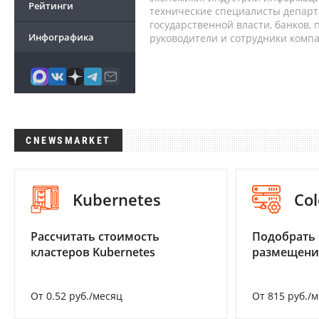
Рейтинги
технические специалисты депар
государственной власти, банков,
Инфографика
руководители и сотрудники комп
CNEWSMARKET
Kubernetes
Col
Рассчитать стоимость
Подобрать
кластеров Kubernetes
размещени
От 0.52 руб./месяц
От 815 руб./