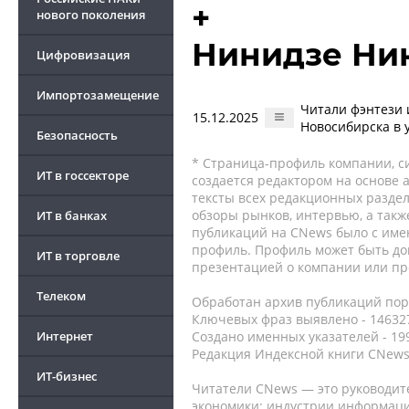
+
нового поколения
Нинидзе Ни
Цифровизация
Импортозамещение
Читали фэнтези 
15.12.2025
Новосибирска в 
Безопасность
* Страница-профиль компании, сис
ИТ в госсекторе
создается редактором на основе
тексты всех редакционных раздел
обзоры рынков, интервью, а такж
ИТ в банках
публикаций на CNews было с име
профиль. Профиль может быть до
ИТ в торговле
презентацией о компании или про
Телеком
Обработан архив публикаций порт
Ключевых фраз выявлено - 146327
Интернет
Создано именных указателей - 19
Редакция Индексной книги CNews
ИТ-бизнес
Читатели CNews — это руководит
экономики: индустрии информаци