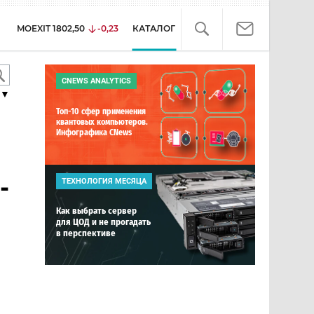
MOEXIT
1802,50
-0,23
КАТАЛОГ
CNEWS ANALYTICS
▼
Топ-10 сфер применения
квантовых компьютеров.
Инфографика CNews
-
ТЕХНОЛОГИЯ МЕСЯЦА
Как выбрать сервер
для ЦОД и не прогадать
в перспективе