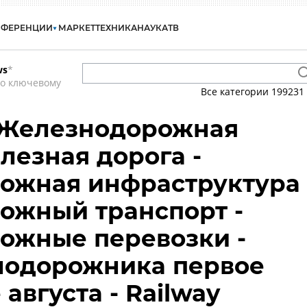
НФЕРЕНЦИИ
МАРКЕТ
ТЕХНИКА
НАУКА
ТВ
ws
*
по ключевому
Все категории
199231
- Железнодорожная
лезная дорога -
ожная инфраструктура 
ожный транспорт -
ожные перевозки -
нодорожника первое
августа - Railway