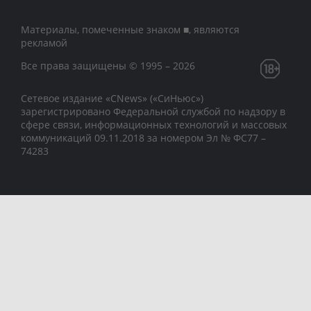
Материалы, помеченные знаком ■, являются
рекламой
Все права защищены © 1995 – 2026
Сетевое издание «CNews» («СиНьюс»)
зарегистрировано Федеральной службой по надзору в
сфере связи, информационных технологий и массовых
коммуникаций 09.11.2018 за номером Эл № ФС77 –
74283