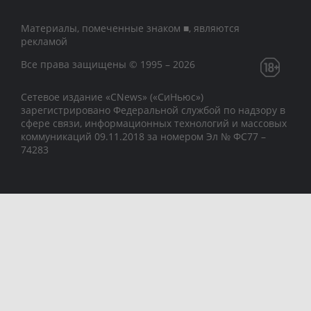
Материалы, помеченные знаком ■, являются
рекламой
Все права защищены © 1995 – 2026
Сетевое издание «CNews» («СиНьюс»)
зарегистрировано Федеральной службой по надзору в
сфере связи, информационных технологий и массовых
коммуникаций 09.11.2018 за номером Эл № ФС77 –
74283