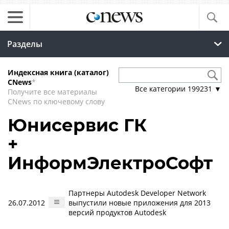
Разделы
Индексная книга (каталог)
CNews
*
Все категории
199231
▼
Получите все материалы
CNews по ключевому слову
Юнисервис ГК
+
ИнформЭлектроСофт
Партнеры Autodesk Developer Network
26.07.2012
выпустили новые приложения для 2013
версий продуктов Autodesk