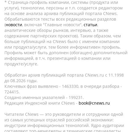
* Страница-профиль компании, системы (продукта или
услуги), технологии, персоны и т.п. создается редактором
на основе анализа архива публикаций портала CNews.
Обрабатываются тексты всех редакционных разделов
(
новости
, включая "Главные новости",
статьи
,
аналитические обзоры рынков, интервью, а также
содержание партнёрских проектов). Таким образом, чем
больше публикаций на CNews было с именем компании
или продукта/услуги, тем более информативен профиль.
Профиль может быть дополнен (обогащен) дополнительной
информацией, в т.ч. презентацией о компании или
продукте/услуге.
Обработан архив публикаций портала CNews.ru c 11.1998
до 08.2026 годы.
Ключевых фраз выявлено - 1463330, в очереди разбора -
724415.
Создано именных указателей - 199231.
Редакция Индексной книги CNews -
book@cnews.ru
Читатели CNews — это руководители и сотрудники одной
из самых успешных отраслей российской экономики:
индустрии информационных технологий. Ядро аудитории
составляют топ-менеджеры и технические специалисты