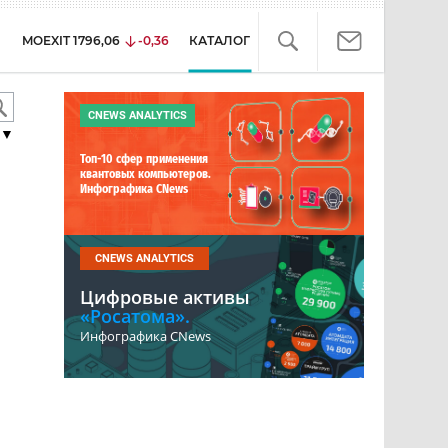
MOEXIT
1796,06
-0,36
КАТАЛОГ
CNEWS ANALYTICS
▼
Топ-10 сфер применения
квантовых компьютеров.
Инфографика CNews
CNEWS ANALYTICS
Цифровые активы
«Росатома».
Инфографика CNews