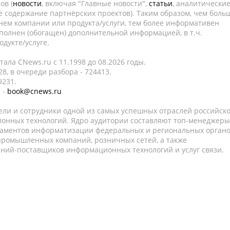
ов (
новости
, включая "Главные новости",
статьи
, аналитически
е содержание партнёрских проектов). Таким образом, чем боль
нем компании или продукта/услуги, тем более информативен
полнен (обогащен) дополнительной информацией, в т.ч.
дукте/услуге.
ала CNews.ru c 11.1998 до 08.2026 годы.
8, в очереди разбора - 724413.
9231.
 -
book@cnews.ru
ели и сотрудники одной из самых успешных отраслей российск
онных технологий. Ядро аудитории составляют топ-менеджеры
таментов информатизации федеральных и региональных орган
 промышленных компаний, розничных сетей, а также
аний-поставщиков информационных технологий и услуг связи.