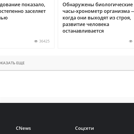
дование показало,
Обнаружены биологические
остепенно заселяет
часы-хронометр организма 
нью
когда они выходят из строя,
развитие человека
останавливается
36425
КАЗАТЬ ЕЩЕ
CNews
Соцсети