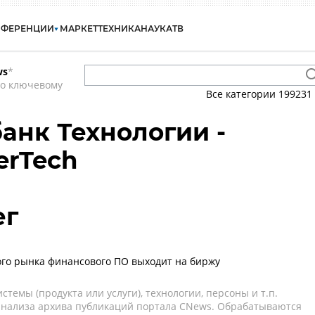
НФЕРЕНЦИИ
МАРКЕТ
ТЕХНИКА
НАУКА
ТВ
ws
*
по ключевому
Все категории
199231
банк Технологии -
erTech
ег
ого рынка финансового ПО выходит на биржу
темы (продукта или услуги), технологии, персоны и т.п.
 анализа архива публикаций портала CNews. Обрабатываются