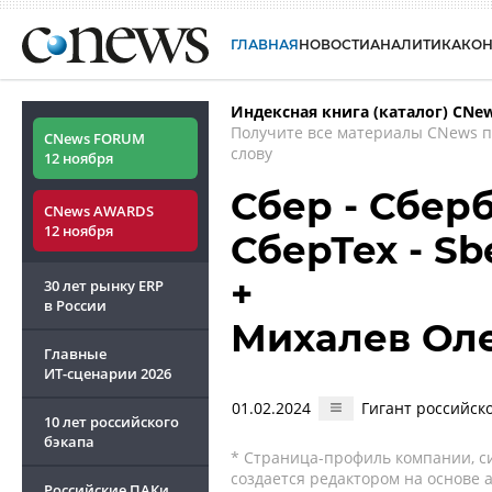
ГЛАВНАЯ
НОВОСТИ
АНАЛИТИКА
КО
Индексная книга (каталог) CNe
Получите все материалы CNews 
CNews FORUM
слову
12 ноября
Сбер - Сбер
CNews AWARDS
12 ноября
СберТех - Sb
+
30 лет рынку ERP
в России
Михалев Ол
Главные
ИТ-сценарии
2026
01.02.2024
Гигант российск
10 лет российского
бэкапа
* Страница-профиль компании, сис
создается редактором на основе
Российские ПАКи