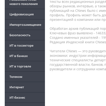
тексты всех редакционных раздел
нового поколения
обзоры рынков, интервью, а такж
публикаций на CNews было с име
Цифровизация
профиль. Профиль может быть до
презентацией о компании или про
Импортозамещение
Обработан архив публикаций порт
Ключевых фраз выявлено - 146332
Безопасность
Создано именных указателей - 19
Редакция Индексной книги CNews
ИТ в госсекторе
Читатели CNews — это руководит
экономики: индустрии информаци
ИТ в банках
технические специалисты депар
государственной власти, банков,
ИТ в торговле
руководители и сотрудники комп
Телеком
Интернет
ИТ-бизнес