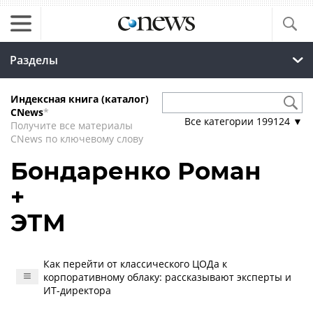
Разделы
Индексная книга (каталог)
CNews
*
Все категории
199124
▼
Получите все материалы
CNews по ключевому слову
Бондаренко Роман
+
ЭТМ
Как перейти от классического ЦОДа к
корпоративному облаку: рассказывают эксперты и
ИТ-директора