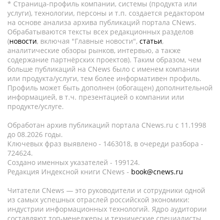
* Страница-профиль компании, системы (продукта или
услуги), технологии, персоны и т.п. создается редактором
на основе анализа архива публикаций портала CNews.
Обрабатываются тексты всех редакционных разделов
(
новости
, включая "Главные новости",
статьи
,
аналитические обзоры рынков, интервью, а также
содержание партнёрских проектов). Таким образом, чем
больше публикаций на CNews было с именем компании
или продукта/услуги, тем более информативен профиль.
Профиль может быть дополнен (обогащен) дополнительной
информацией, в т.ч. презентацией о компании или
продукте/услуге.
Обработан архив публикаций портала CNews.ru c 11.1998
до 08.2026 годы.
Ключевых фраз выявлено - 1463018, в очереди разбора -
724624.
Создано именных указателей - 199124.
Редакция Индексной книги CNews -
book@cnews.ru
Читатели CNews — это руководители и сотрудники одной
из самых успешных отраслей российской экономики:
индустрии информационных технологий. Ядро аудитории
составляют топ-менеджеры и технические специалисты