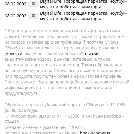
Digital Life: Говорящая перчатка, ноутбук-
08.02.2002
мутант и роботы-гладиаторы
Digital Life: Говорящая перчатка, ноутбук-
08.02.2002
мутант и роботы-гладиаторы
* Страница-профиль компании, системы (продукта или
услуги), технологии, персоны и т.п. создается редактором
на основе анализа архива публикаций портала CNews.
Обрабатываются тексты всех редакционных разделов
(
новости
, включая "Главные новости",
статьи
,
аналитические обзоры рынков, интервью, а также
содержание партнёрских проектов). Таким образом, чем
больше публикаций на CNews было с именем компании
или продукта/услуги, тем более информативен профиль.
Профиль может быть дополнен (обогащен) дополнительной
информацией, в т.ч. презентацией о компании или
продукте/услуге.
Обработан архив публикаций портала CNews.ru c 11.1998
до 08.2026 годы.
Ключевых фраз выявлено - 1463330, в очереди разбора -
724415.
Создано именных указателей - 199231.
Редакция Индексной книги CNews -
book@cnews.ru