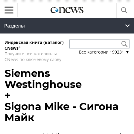
Разделы
Индексная книга (каталог)
CNews
*
Все категории
199231
▼
Получите все материалы
CNews по ключевому слову
Siemens
Westinghouse
+
Sigona Mike - Сигона
Майк