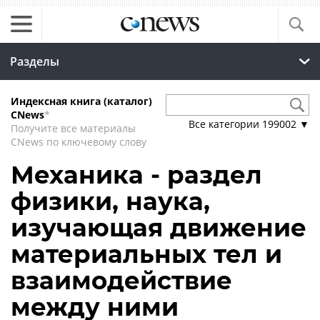
Разделы
Индексная книга (каталог)
CNews
*
Все категории
199002
▼
Получите все материалы
CNews по ключевому слову
Механика - раздел
физики, наука,
изучающая движение
материальных тел и
взаимодействие
между ними