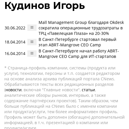
Кудинов Игорь
Mall Management Group благодаря Okdesk
30.06.2022
сократила операционные трудозатраты в
ТРЦ «Павелецкая Плаза» на 20-30%
В Санкт-Петербурге стартовал первый
18.04.2014
этап ABRT-Mangrove CEO Camp
В Санкт-Петербурге начал работу ABRT-
16.04.2014
Mangrove CEO Camp для ИТ-стартапов
* Страница-профиль компании, системы (продукта или
услуги), технологии, персоны и т.п. создается редактором
на основе анализа архива публикаций портала CNews.
Обрабатываются тексты всех редакционных разделов
(
новости
, включая "Главные новости",
статьи
,
аналитические обзоры рынков, интервью, а также
содержание партнёрских проектов). Таким образом, чем
больше публикаций на CNews было с именем компании
или продукта/услуги, тем более информативен профиль.
Профиль может быть дополнен (обогащен) дополнительной
информацией, в т.ч. презентацией о компании или
продукте/услуге.