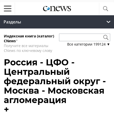
Разделы
Индексная книга (каталог)
CNews
*
Все категории
199124
▼
Получите все материалы
CNews по ключевому слову
Россия - ЦФО -
Центральный
федеральный округ -
Москва - Московская
агломерация
+