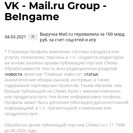
VK - Mail.ru Group -
BeIngame
Выручка Mail.ru перевалила за 100 млрд
04.03.2021
руб. за счет соцсетей и игр
* Страница-профиль компании, системы (продукта или
услуги), технологии, персоны и т.п. создается редактором
на основе анализа архива публикаций портала CNews.
Обрабатываются тексты всех редакционных разделов
(
новости
, включая "Главные новости",
статьи
,
аналитические обзоры рынков, интервью, а также
содержание партнёрских проектов). Таким образом, чем
больше публикаций на CNews было с именем компании
или продукта/услуги, тем более информативен профиль.
Профиль может быть дополнен (обогащен) дополнительной
информацией, в т.ч. презентацией о компании или
продукте/услуге.
Обработан архив публикаций портала CNews.ru c 11.1998
до 08.2026 годы.