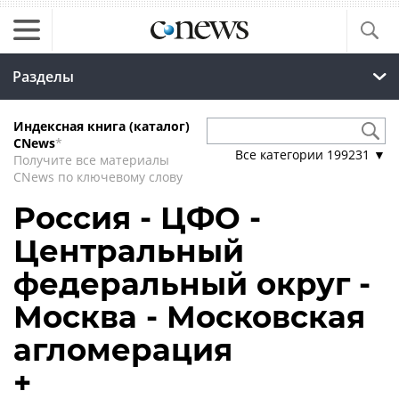
Разделы
Индексная книга (каталог)
CNews
*
Все категории
199231
▼
Получите все материалы
CNews по ключевому слову
Россия - ЦФО -
Центральный
федеральный округ -
Москва - Московская
агломерация
+