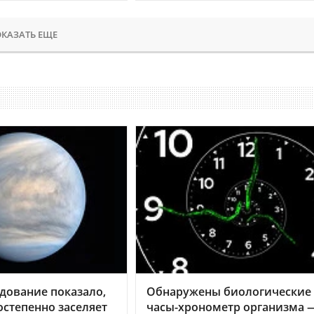
КАЗАТЬ ЕЩЕ
дование показало,
Обнаружены биологические
остепенно заселяет
часы-хронометр организма 