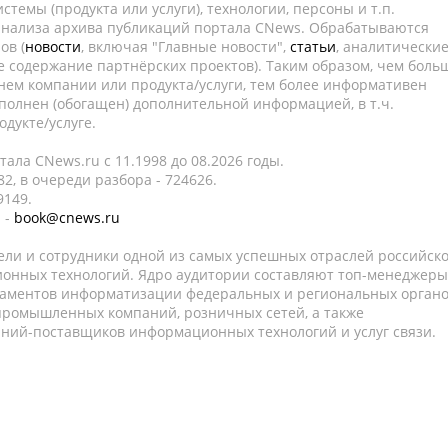
темы (продукта или услуги), технологии, персоны и т.п.
 анализа архива публикаций портала CNews. Обрабатываются
ов (
новости
, включая "Главные новости",
статьи
, аналитически
е содержание партнёрских проектов). Таким образом, чем боль
нем компании или продукта/услуги, тем более информативен
полнен (обогащен) дополнительной информацией, в т.ч.
дукте/услуге.
ала CNews.ru c 11.1998 до 08.2026 годы.
2, в очереди разбора - 724626.
9149.
 -
book@cnews.ru
ели и сотрудники одной из самых успешных отраслей российск
онных технологий. Ядро аудитории составляют топ-менеджеры
таментов информатизации федеральных и региональных орган
 промышленных компаний, розничных сетей, а также
аний-поставщиков информационных технологий и услуг связи.