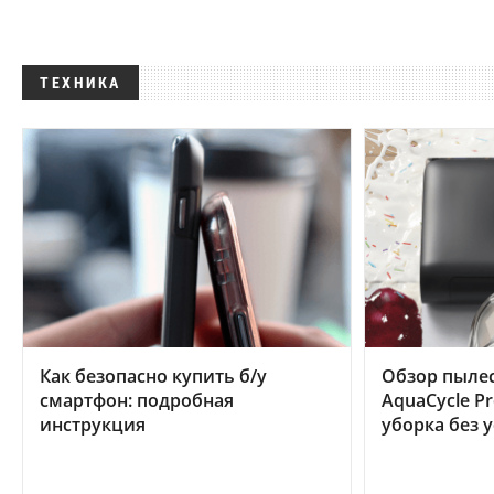
ТЕХНИКА
Как безопасно купить б/у
Обзор пылес
смартфон: подробная
AquaCycle Pr
инструкция
уборка без 