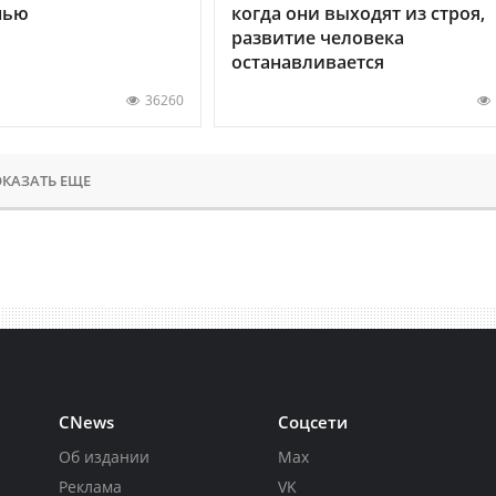
нью
когда они выходят из строя,
развитие человека
останавливается
36260
КАЗАТЬ ЕЩЕ
CNews
Соцсети
Об издании
Max
Реклама
VK