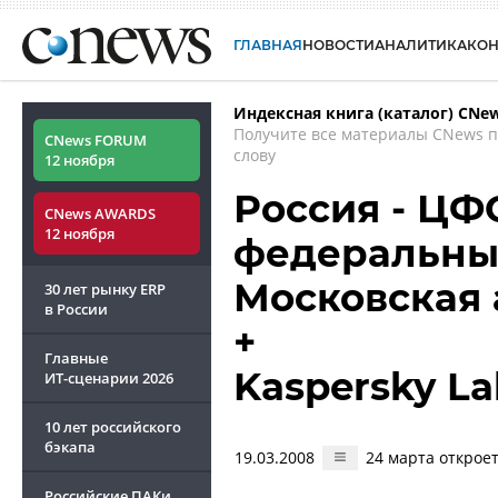
ГЛАВНАЯ
НОВОСТИ
АНАЛИТИКА
КО
Индексная книга (каталог) CNe
Получите все материалы CNews 
CNews FORUM
слову
12 ноября
Россия - ЦФ
CNews AWARDS
12 ноября
федеральный
Московская
30 лет рынку ERP
в России
+
Главные
Kaspersky La
ИТ-сценарии
2026
10 лет российского
бэкапа
19.03.2008
24 марта открое
Российские ПАКи