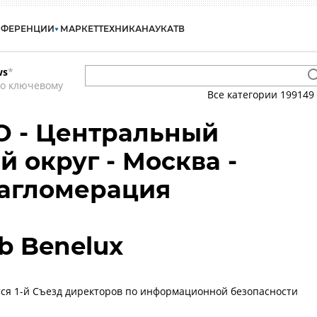
НФЕРЕНЦИИ
МАРКЕТ
ТЕХНИКА
НАУКА
ТВ
ws
*
по ключевому
Все категории
199149
О - Центральный
 округ - Москва -
 агломерация
b Benelux
тся 1-й Съезд директоров по информационной безопасности