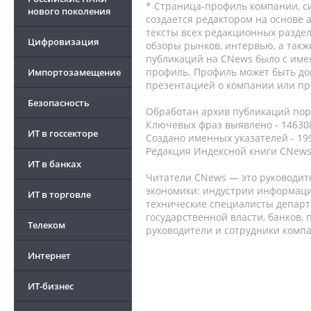
* Страница-профиль компании, сис
нового поколения
создается редактором на основе
тексты всех редакционных раздел
Цифровизация
обзоры рынков, интервью, а такж
публикаций на CNews было с име
профиль. Профиль может быть до
Импортозамещение
презентацией о компании или про
Безопасность
Обработан архив публикаций порт
Ключевых фраз выявлено - 146308
ИТ в госсекторе
Создано именных указателей - 19
Редакция Индексной книги CNews
ИТ в банках
Читатели CNews — это руководит
экономики: индустрии информаци
ИТ в торговле
технические специалисты депар
государственной власти, банков,
Телеком
руководители и сотрудники комп
Интернет
ИТ-бизнес