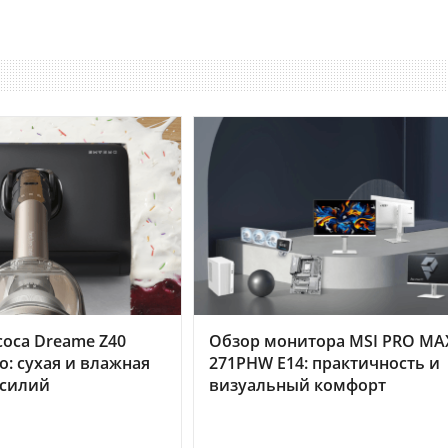
оса Dreame Z40
Обзор монитора MSI PRO MA
o: сухая и влажная
271PHW E14: практичность и
усилий
визуальный комфорт