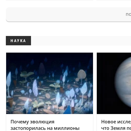
ПО
НАУКА
Почему эволюция
Новое иссле
застопорилась на миллионы
что Земля п