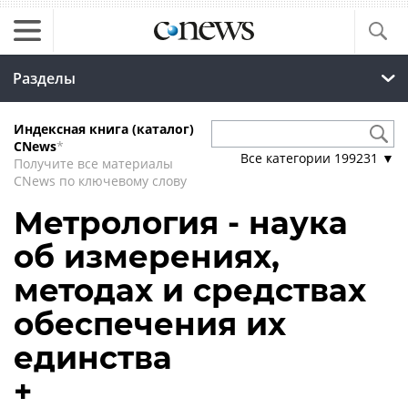
Разделы
Индексная книга (каталог)
CNews
*
Все категории
199231
▼
Получите все материалы
CNews по ключевому слову
Метрология - наука
об измерениях,
методах и средствах
обеспечения их
единства
+