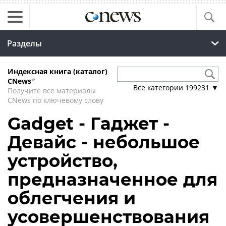
Разделы
Индексная книга (каталог)
CNews
*
Все категории
199231
▼
Получите все материалы
CNews по ключевому слову
Gadget - Гаджет -
Девайс - небольшое
устройство,
предназначенное для
облегчения и
усовершенствования