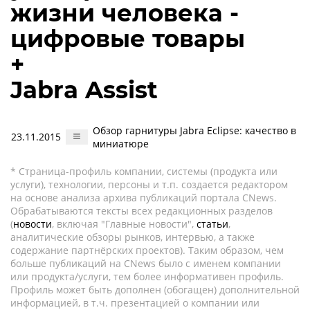
жизни человека -
цифровые товары
+
Jabra Assist
Обзор гарнитуры Jabra Eclipse: качество в
23.11.2015
миниатюре
* Страница-профиль компании, системы (продукта или
услуги), технологии, персоны и т.п. создается редактором
на основе анализа архива публикаций портала CNews.
Обрабатываются тексты всех редакционных разделов
(
новости
, включая "Главные новости",
статьи
,
аналитические обзоры рынков, интервью, а также
содержание партнёрских проектов). Таким образом, чем
больше публикаций на CNews было с именем компании
или продукта/услуги, тем более информативен профиль.
Профиль может быть дополнен (обогащен) дополнительной
информацией, в т.ч. презентацией о компании или