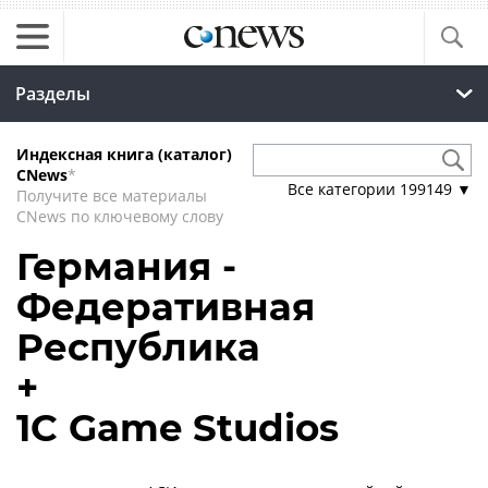
Разделы
Индексная книга (каталог)
CNews
*
Все категории
199149
▼
Получите все материалы
CNews по ключевому слову
Германия -
Федеративная
Республика
+
1С Game Studios