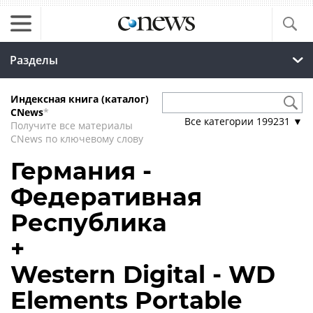
Разделы
Индексная книга (каталог)
CNews
*
Все категории
199231
▼
Получите все материалы
CNews по ключевому слову
Германия -
Федеративная
Республика
+
Western Digital - WD
Elements Portable