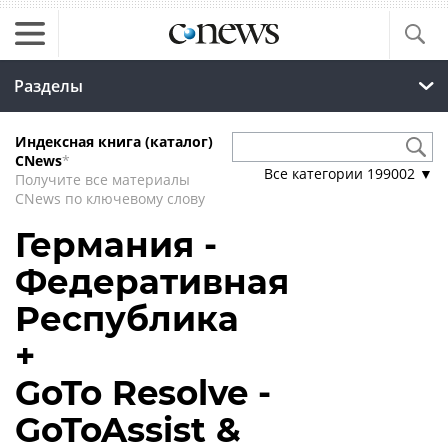
Разделы
Индексная книга (каталог)
CNews
*
Все категории
199002
▼
Получите все материалы
CNews по ключевому слову
Германия -
Федеративная
Республика
+
GoTo Resolve -
GoToAssist &