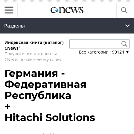
Разделы
Индексная книга (каталог)
CNews
*
Все категории
199124
▼
Получите все материалы
CNews по ключевому слову
Германия -
Федеративная
Республика
+
Hitachi Solutions