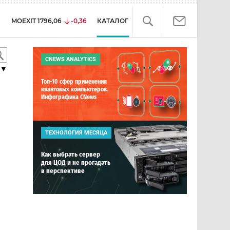
MOEXIT
1796,06
-0,36
КАТАЛОГ
CNEWS ANALYTICS
▼
Топ-10 сфер применения
квантовых компьютеров.
Инфографика CNews
ТЕХНОЛОГИЯ МЕСЯЦА
Как выбрать сервер
для ЦОД и не прогадать
в перспективе