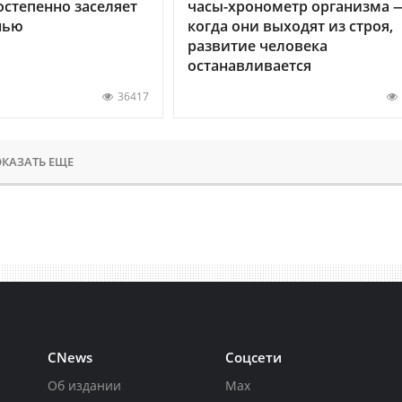
остепенно заселяет
часы-хронометр организма 
нью
когда они выходят из строя,
развитие человека
останавливается
36417
КАЗАТЬ ЕЩЕ
CNews
Соцсети
Об издании
Max