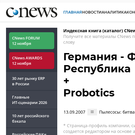
ГЛАВНАЯ
НОВОСТИ
АНАЛИТИКА
КО
Индексная книга (каталог) CNe
Получите все материалы CNews 
CNews FORUM
слову
12 ноября
Германия - 
CNews AWARDS
12 ноября
Республика
+
30 лет рынку ERP
в России
Probotics
Главные
ИТ-сценарии
2026
13.09.2007
Пылесосы: битва
10 лет российского
бэкапа
* Страница-профиль компании, сис
создается редактором на основе
Российские ПАКи