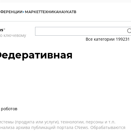
НФЕРЕНЦИИ
МАРКЕТ
ТЕХНИКА
НАУКА
ТВ
ws
*
по ключевому
Все категории
199231
Федеративная
 роботов
темы (продукта или услуги), технологии, персоны и т.п.
 анализа архива публикаций портала CNews. Обрабатываются