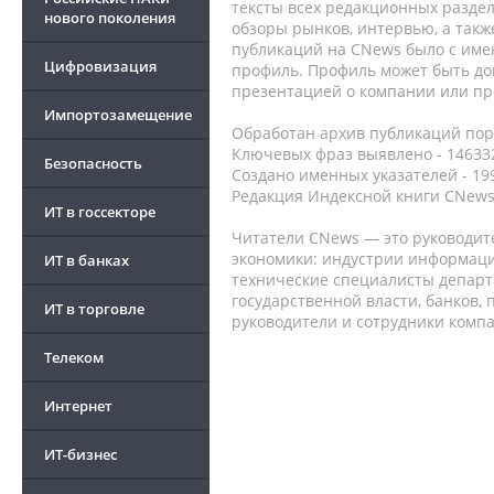
тексты всех редакционных раздел
нового поколения
обзоры рынков, интервью, а такж
публикаций на CNews было с име
Цифровизация
профиль. Профиль может быть до
презентацией о компании или про
Импортозамещение
Обработан архив публикаций порт
Ключевых фраз выявлено - 146332
Безопасность
Создано именных указателей - 19
Редакция Индексной книги CNews
ИТ в госсекторе
Читатели CNews — это руководит
экономики: индустрии информаци
ИТ в банках
технические специалисты депар
государственной власти, банков,
ИТ в торговле
руководители и сотрудники комп
Телеком
Интернет
ИТ-бизнес