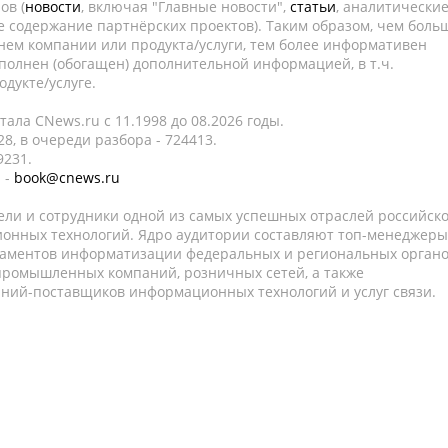
ов (
новости
, включая "Главные новости",
статьи
, аналитически
е содержание партнёрских проектов). Таким образом, чем боль
нем компании или продукта/услуги, тем более информативен
полнен (обогащен) дополнительной информацией, в т.ч.
дукте/услуге.
ала CNews.ru c 11.1998 до 08.2026 годы.
8, в очереди разбора - 724413.
9231.
 -
book@cnews.ru
ели и сотрудники одной из самых успешных отраслей российск
онных технологий. Ядро аудитории составляют топ-менеджеры
таментов информатизации федеральных и региональных орган
 промышленных компаний, розничных сетей, а также
аний-поставщиков информационных технологий и услуг связи.