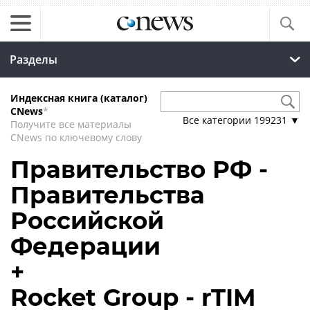
Разделы
Индексная книга (каталог)
CNews
*
Все категории
199231
▼
Получите все материалы
CNews по ключевому слову
Правительство РФ -
Правительства
Российской
Федерации
+
Rocket Group - rTIM