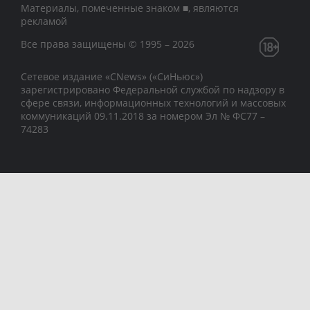
Материалы, помеченные знаком ■, являются
рекламой
Все права защищены © 1995 – 2026
Сетевое издание «CNews» («СиНьюс»)
зарегистрировано Федеральной службой по надзору в
сфере связи, информационных технологий и массовых
коммуникаций 09.11.2018 за номером Эл № ФС77 –
74283