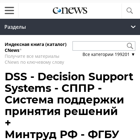
Разделы
Индексная книга (каталог)
CNews
*
Все категории
199201
▼
Получите все материалы
CNews по ключевому слову
DSS - Decision Support
Systems - СППР -
Система поддержки
принятия решений
+
Минтруд РФ - ФГБУ