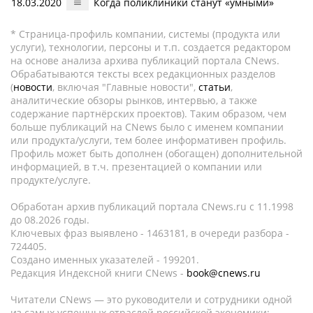
18.03.2020
Когда поликлиники станут «умными»
* Страница-профиль компании, системы (продукта или
услуги), технологии, персоны и т.п. создается редактором
на основе анализа архива публикаций портала CNews.
Обрабатываются тексты всех редакционных разделов
(
новости
, включая "Главные новости",
статьи
,
аналитические обзоры рынков, интервью, а также
содержание партнёрских проектов). Таким образом, чем
больше публикаций на CNews было с именем компании
или продукта/услуги, тем более информативен профиль.
Профиль может быть дополнен (обогащен) дополнительной
информацией, в т.ч. презентацией о компании или
продукте/услуге.
Обработан архив публикаций портала CNews.ru c 11.1998
до 08.2026 годы.
Ключевых фраз выявлено - 1463181, в очереди разбора -
724405.
Создано именных указателей - 199201.
Редакция Индексной книги CNews -
book@cnews.ru
Читатели CNews — это руководители и сотрудники одной
из самых успешных отраслей российской экономики: