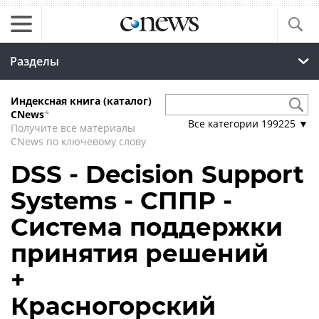
Разделы
Индексная книга (каталог)
CNews
*
Все категории
199225
▼
Получите все материалы
CNews по ключевому слову
DSS - Decision Support
Systems - СППР -
Система поддержки
принятия решений
+
Красногорский