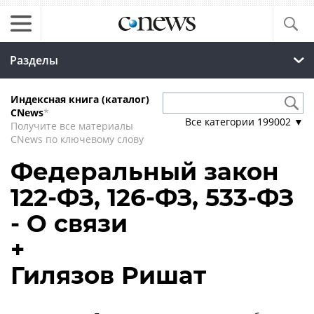
Разделы
Индексная книга (каталог)
CNews
*
Все категории
199002
▼
Получите все материалы
CNews по ключевому слову
Федеральный закон
122-ФЗ, 126-ФЗ, 533-ФЗ
- О связи
+
Гилязов Ришат