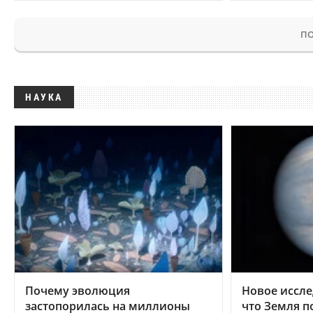
ПО
НАУКА
Почему эволюция
Новое иссле
застопорилась на миллионы
что Земля п