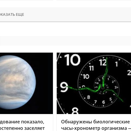
КАЗАТЬ ЕЩЕ
дование показало,
Обнаружены биологические
остепенно заселяет
часы-хронометр организма 