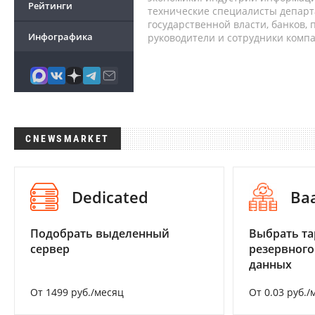
Рейтинги
технические специалисты депар
государственной власти, банков,
Инфографика
руководители и сотрудники комп
CNEWSMARKET
Dedicated
Ba
Подобрать выделенный
Выбрать та
сервер
резервного
данных
От 1499 руб./месяц
От 0.03 руб./