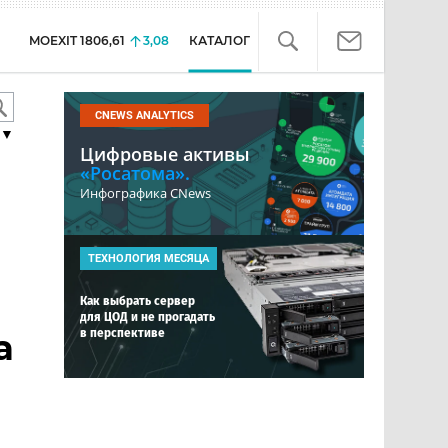
MOEXIT
1806,61
3,08
КАТАЛОГ
CNEWS ANALYTICS
▼
Цифровые активы
«Росатома».
Инфографика CNews
ТЕХНОЛОГИЯ МЕСЯЦА
Как выбрать сервер
для ЦОД и не прогадать
в перспективе
а