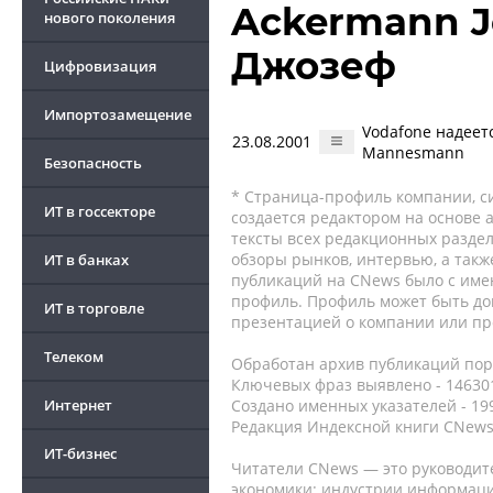
Ackermann J
нового поколения
Джозеф
Цифровизация
Импортозамещение
Vodafone надеет
23.08.2001
Мannesmann
Безопасность
* Страница-профиль компании, сис
ИТ в госсекторе
создается редактором на основе
тексты всех редакционных раздел
обзоры рынков, интервью, а такж
ИТ в банках
публикаций на CNews было с име
профиль. Профиль может быть до
ИТ в торговле
презентацией о компании или про
Телеком
Обработан архив публикаций порт
Ключевых фраз выявлено - 146301
Интернет
Создано именных указателей - 19
Редакция Индексной книги CNews
ИТ-бизнес
Читатели CNews — это руководит
экономики: индустрии информаци