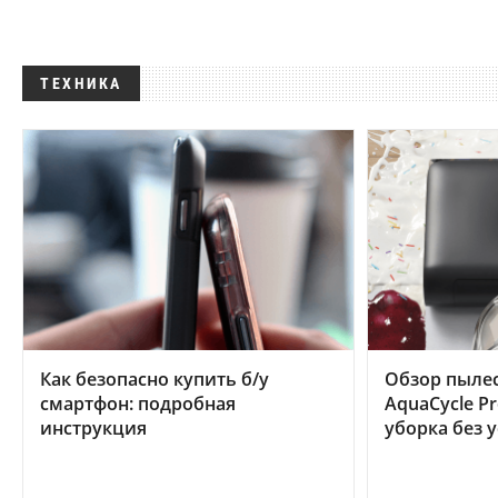
ТЕХНИКА
Как безопасно купить б/у
Обзор пылес
смартфон: подробная
AquaCycle Pr
инструкция
уборка без 