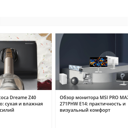
оса Dreame Z40
Обзор монитора MSI PRO MA
o: сухая и влажная
271PHW E14: практичность и
усилий
визуальный комфорт