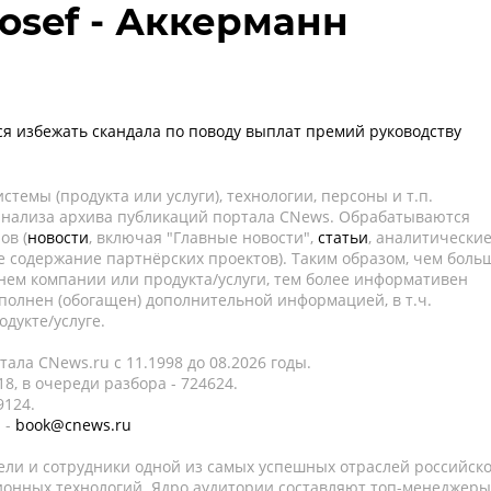
osef - Аккерманн
ся избежать скандала по поводу выплат премий руководству
темы (продукта или услуги), технологии, персоны и т.п.
 анализа архива публикаций портала CNews. Обрабатываются
ов (
новости
, включая "Главные новости",
статьи
, аналитически
е содержание партнёрских проектов). Таким образом, чем боль
нем компании или продукта/услуги, тем более информативен
полнен (обогащен) дополнительной информацией, в т.ч.
дукте/услуге.
ала CNews.ru c 11.1998 до 08.2026 годы.
8, в очереди разбора - 724624.
9124.
 -
book@cnews.ru
ели и сотрудники одной из самых успешных отраслей российск
онных технологий. Ядро аудитории составляют топ-менеджеры