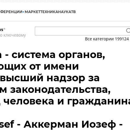
НФЕРЕНЦИИ
МАРКЕТ
ТЕХНИКА
НАУКА
ТВ
ws
*
по ключевому
Все категории
199124
 - система органов,
ющих от имени
 высший надзор за
 законодательства,
д человека и гражданин
sef - Аккерман Иозеф -