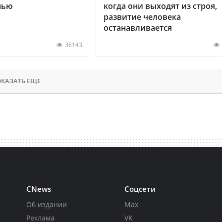
нью
когда они выходят из строя,
развитие человека
останавливается
36143
КАЗАТЬ ЕЩЕ
CNews
Соцсети
Об издании
Max
Реклама
VK