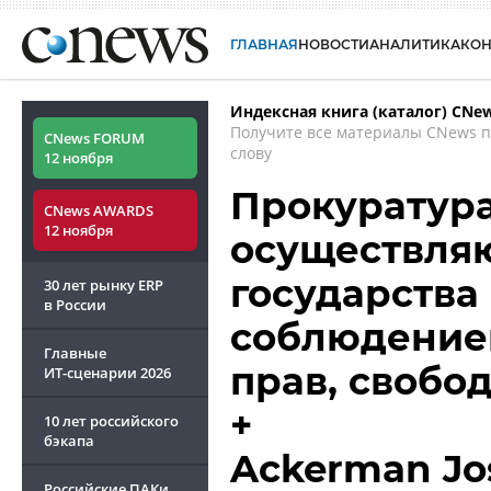
ГЛАВНАЯ
НОВОСТИ
АНАЛИТИКА
КО
Индексная книга (каталог) CNe
Получите все материалы CNews 
CNews FORUM
слову
12 ноября
Прокуратура
CNews AWARDS
12 ноября
осуществля
государства
30 лет рынку ERP
в России
соблюдением
Главные
прав, свобо
ИТ-сценарии
2026
+
10 лет российского
бэкапа
Ackerman Jo
Российские ПАКи