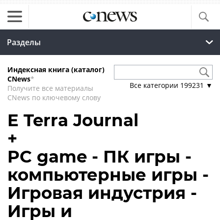
Разделы
Индексная книга (каталог)
CNews
*
Все категории
199231
▼
Получите все материалы
CNews по ключевому слову
E Terra Journal
+
PC game - ПК игры -
компьютерные игры -
Игровая индустрия -
Игры и