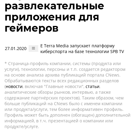
развлекательные
приложения для
геймеров
E Terra Media запускает платформу
27.01.2020
киберспорта на базе технологии SPB TV
* Страница-профиль компании, системы (продукта или
услуги), технологии, персоны и т.п. создается редактором
на основе анализа архива публикаций портала CNews.
Обрабатываются тексты всех редакционных разделов
(
новости
, включая "Главные новости",
статьи
,
аналитические обзоры рынков, интервью, а также
содержание партнёрских проектов). Таким образом, чем
больше публикаций на CNews было с именем компании
или продукта/услуги, тем более информативен профиль.
Профиль может быть дополнен (обогащен) дополнительной
информацией, в т.ч. презентацией о компании или
продукте/услуге.